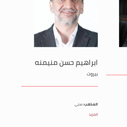
ابراهيم حسن منيمنه
بيروت
المذهب:
سني
المزيد