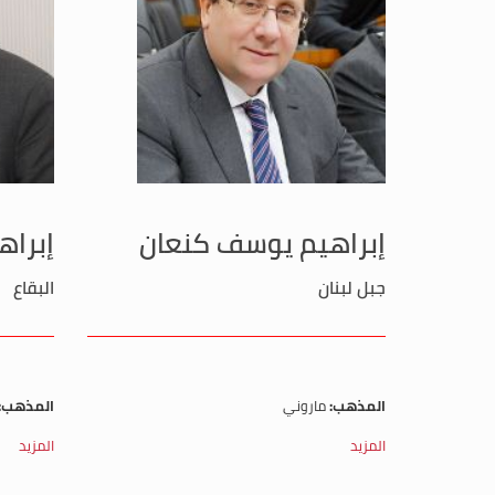
إبراهيم يوسف كنعان
إبرا
جبل لبنان
البقاع
المذهب:
ماروني
المذهب:
المزيد
المزيد