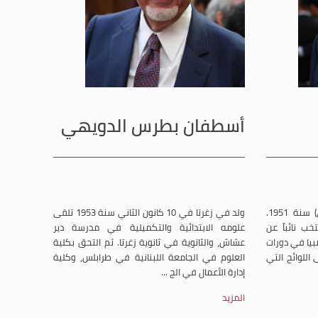
أسطفان بطرس الدويهي
ولد في راشيا الفخار (البقاع الغربي) سنة 1951.
ولد في زغرتا في 10 كانون الثاني سنة 1953 تلقى
ب نائباً عن
علومه الابتدائية والتكميلية في مدرسة دير
بيا في دورات
عشاش، والثانوية في ثانوية زغرتا. ثم التحق بكلية
1996 و2000 و2005 على اللوائح التي
العلوم في الجامعة اللبنانية في طرابلس، وكلية
إدارة الأعمال في الج ...
المزيد