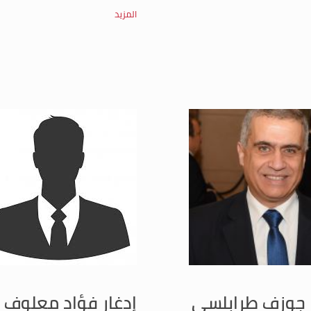
المزيد
 جوزف طرابلسي
إدغار فؤاد معلوف