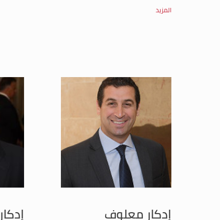
المزيد
إدكار معلوف
إدكار