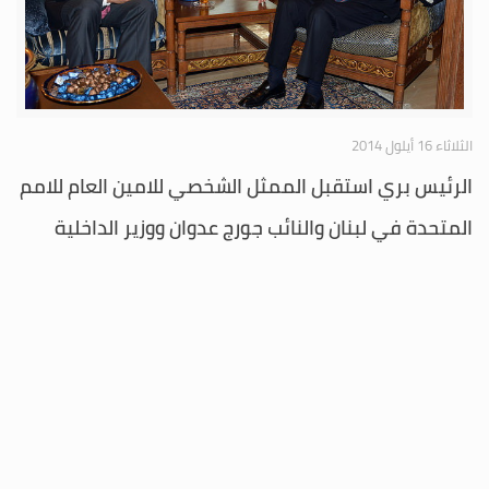
الثلاثاء 16 أيلول 2014
الرئيس بري استقبل الممثل الشخصي للامين العام للامم
المتحدة في لبنان والنائب جورج عدوان ووزير الداخلية
السابق مروان شربل والامين العام للجنة الحوار
الاسلامي-المسيحي محمد السماك
استقبل رئيس مجلس النواب الاستاذ نبيه بري ظهر اليوم في عين التينة الممثل
الشخصي للامين العام للامم المتحدة في لبنان ديريك بلامبلي بحضور المستشار
الاعلامي علي حمدان، وعرض معه للتطورات الراهنة في لبنان والمنطقة.
المزيد