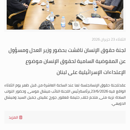
الثلاثاء 23 حزيران 2026
لجنة حقوق الإنسان ناقشت بحضور وزير العدل ومسؤول
عن المفوضية السامية لحقوق الإنسان موضوع
الإعتداءات الإسرائيلية على لبنان
عقدتلجنة حقوق الإنسانجلسة لها عند الساعة العاشرة من قبل ظهر يوم الثلاثاء
الواقع فيه 23/6/2026،برئاسةرئيس اللجنة النائب ميشال موسى، وحضور النولب
السادة: نزيه متى، ملحم خلف، حليمة قعقور، جورج عقيص، جميل السيد وميشال
الدويهي.
المزيد