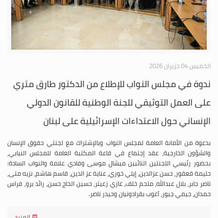
الخميس 04 حزيران 2026
ندوة في مجلس النواب للإطلاع من الدكتور طارق متري
على العمل التوثيقي للجنة الوطنية للقانون الدولي
الإنساني حول الاعتداءات الإسرائيلية على لبنان
بدعوة من الأمانة العامة لمجلس النواب وبالإشتراك مع لجنتي حقوق الإنسان
والشؤون الخارجية، عقد إجتماع في قاعة المكتبة العامة للمجلس النيابي،
بحضور رئيسي اللجنتين النائبين ميشال موسى وفادي علامة والنواب السادة:
حليمة قعقور، حسن عزالدين، إيلي خوري، عناية عز الدين، قاسم هاشم، نزيه متى،
ناصر جابر، بلال عبدالله، ملحم خلف، غازي زعيتر، حسين الحاج حسن، رائد برو، فراس
حمدان، جيمي جبور، آغوب بقرادونيان وحيدر ناصر.
المزيد