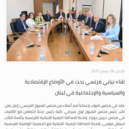
لقاء نيابي فرنسي بحث في الأوضاع الإقتصادية
والسياسية والإجتماعية في لبنان
عقد في مجلس النواب إجتماعاً ضم أعضاء من مجلس الشيوخ الفرنسي: إتيان بلان،
نائب رئيس مجلس الشيوخ لوي هيرفي، نائبة رئيس لجنة التضامن مع الأقليات
في مجلس جيزيل جوردا، ولجنة الصداقة النيابية اللبنانية الفرنسية برئاسة النائب
ميشال موسى، ولجنة الصداقة النيابية اللبنانية مع الجمعية الوطنية الفرنسية
برئاسة النائب سيمون أبي رميا، ورئيس لجنة الشؤون الخارجية النائب فادي علامة.
المزيد
الإثنين 27 آذار 2023
النائب ميشال موسى مثل الرئيس نبيه بري في إحتفال
(50 عاماً من التعاون والصداقة بين مجلس النواب اللبناني
والجمعية البرلمانية للفرنكوفونية)