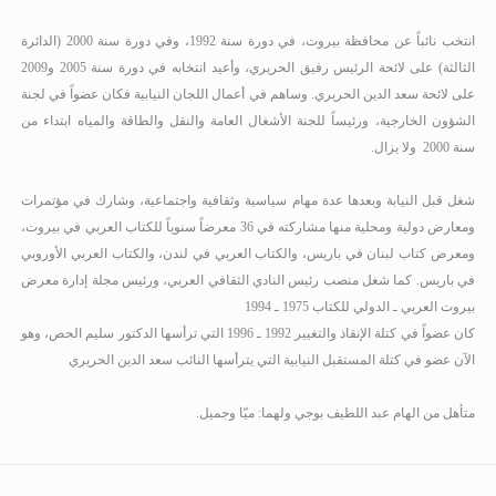
انتخب نائباً عن محافظة بيروت، في دورة سنة 1992، وفي دورة سنة 2000 (الدائرة
الثالثة) على لائحة الرئيس رفيق الحريري، وأعيد انتخابه في دورة سنة 2005 و2009
على لائحة سعد الدين الحريري. وساهم في أعمال اللجان النيابية فكان عضواً في لجنة
الشؤون الخارجية، ورئيساً للجنة الأشغال العامة والنقل والطاقة والمياه ابتداء من
سنة 2000
ولا يزال.
شغل قبل النيابة وبعدها عدة مهام سياسية وثقافية واجتماعية، وشارك في مؤتمرات
ومعارض دولية ومحلية منها مشاركته في 36 معرضاً سنوياً للكتاب العربي في بيروت،
ومعرض كتاب لبنان في باريس، والكتاب العربي في لندن، والكتاب العربي الأوروبي
في باريس. كما شغل منصب رئيس النادي الثقافي العربي، ورئيس مجلة إدارة معرض
بيروت العربي ـ الدولي للكتاب 1975 ـ 1994
كان عضواً في كتلة الإنقاذ والتغيير 1992 ـ 1996 التي ترأسها الدكتور سليم الحص، وهو
الآن عضو في كتلة المستقبل النيابية التي يترأسها النائب سعد الدين الحريري
متأهل من الهام عبد اللطيف بوجي ولهما: ميّا وجميل.