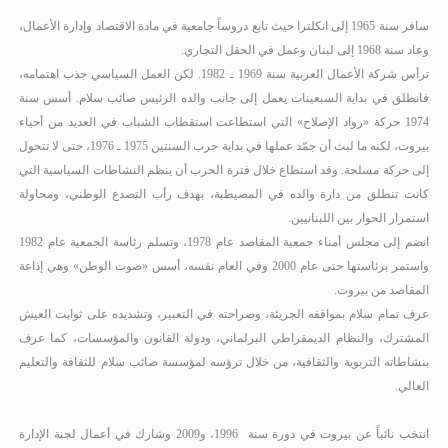
سافر سنة 1965 إلى انكلترا حيث تابع دروساً جامعية في مادة الاقتصاد وإدارة الأعمال،
وعاد سنة 1968 إلى لبنان وعمل في الحقل التجاري.
ترأس شركة الأعمال العربية سنة 1969 ـ 1982
.
لكن العمل السياسي جذب اهتمامه،
فانطلق في بداية السبعينات يعمل إلى جانب والده الرئيس صائب سلام. أسس سنة
1974 حركة «رواد الإصلاح» التي استطاعت استقطاب الشباب في العديد من أحياء
بيروت، لكنه ما لبث أن جمّد عملها في بداية حرب السنتين 1975 ـ 1976، حتى لا تتحول
إلى حركة مسلحة. وقد استطاع خلال فترة الحرب أن ينظم النشاطات السياسية التي
كانت تنطلق من دارة والده في المصيطبة، بهدف رأب التصدع الوطني، ومحاولة
استمرار الحوار بين اللبنانيين.
انضم إلى مجلس أمناء جمعية المقاصد عام 1978، وتسلم رئاسة الجمعية عام 1982
واستمر برئاستها حتى عام 2000 وفي العام نفسه، أسس «صوت الوطن» وهي إذاعة
المقاصد من بيروت.
عرف تمام سلام بمواقفه الجريئة، وصراحته في التعبير، وتشديده على ثوابت العيش
المشترك، والنظام الديمقراطي البرلماني، ودولة القانون والمؤسسات، كما عرف
بنشاطاته التربوية والثقافية، من خلال ترؤسه لمؤسسة صائب سلام للثقافة والتعليم
العالي.
انتخب نائباً عن بيروت في دورة سنة
1996، و2009 وشارك في أعمال لجنة الإدارة