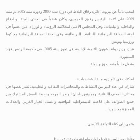
انتخب نائباً عن بيروت، دائرة زقاق البلاط في دورة سنة 2000 ودورة سنة 2005 ثم سنة
2009 على لائحة الرئيس رفيق الحريري، وكان عضواً في لجنتي البيئة، والدفاع
والداخلية والبلديات، وفي المجلس الأعلى لمحاكمة الرؤساء والوزراء
.
عين عضواً في
لجنة الصداقة البرلمانية اللبنانية ـ البريطانية، وفي لجنة الصداقة البرلمانية مع كوبا
وروسيا وتونس.
عين، وزير دولة لشؤون التنمية الإدارية، في تموز سنة 2005، في حكومة الرئيس فؤاد
السنيورة.
يشغل حالياً منصب وزير دولة.
له كتاب في «أمن وحماية الشخصيات».
شارك في عدد كبير من النشاطات والمحاضرات الثقافية والتعليمية، نُشر بعضها في
مختلف الصحف اللبنانية، وهو يؤمن بلبنان الوطن الموحد وبصيغة العيش المشترك بين
جميع الطوائف على قاعدة الديمقراطية التوافقية واعتماد الخيار العربي والعلاقات
المميزة مع سوريا.
ينتمي إلى كتلة التوافق الأرمني.
متأهل من السيدة ناديا حلوان وله ابنة واحدة تدعى ريتا.