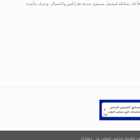
الحزب انتخب أحمد كرامي سنة 1990 رئيساً له فأعاد نشاطه ليشمل مستوى مدينة طرابلس والشمال، وعرف بتأييده
ّل تطبيق مجلس النواب على جهازك