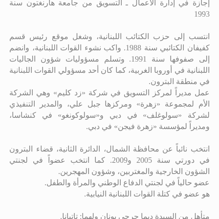
إجازة في إدارة الأعمال ـ التسويق من جامعة هارنغتون سنة
1993
انتسب إلى حزب الكتائب اللبنانية، وشغل موقع رئيس قسم
كفيفان الكتائبي سنة 1988
.
واكب نشوء القوات اللبنانية، وانضم
إلى صفوفها سنة 1991
.
وتسلم مسؤوليات شؤون الجاليات
اللبنانية في أوروبا الغربية، كما كان أحد مسؤولي القوات اللبنانية
في منطقة البترون.
عمل مديراً لمركز التسويق في شركة «زد كليم» وهي الشركة
الأم لمجموعة «زهرة» ومركزها جبل علي، والمدير التنفيذي
لشركة «سولوغلف» في دبي و«سولوكونغو» في كنشاسا،
ومديراً لمؤسسة «زهرة فيجن» في دبي.
انتخب نائباً عن محافظة الشمال، الدائرة الثانية، قضاء البترون
في دورتي سنة 2005 و2009. كما انتخب عضواً في لجنتي
الشؤون الخارجية والمغتربين، وشؤون المهجرين.
عضو حالياً في لجنتي الدفاع الوطني والمرأة والطفل.
هو عضو في كتلة القوات اللبنانية النيابية.
متأهل من السيدة ديما جرجي يونان ولهما: تاتيانا.