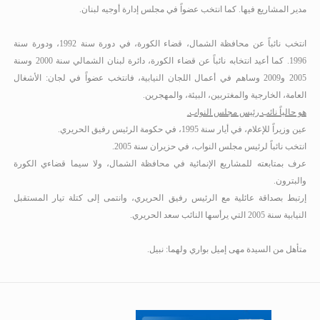
مدير المشاريع فيها. كما انتخب عضواً في مجلس إدارة أوجيه لبنان.
انتخب نائباً عن محافظة الشمال، قضاء الكورة، في دورة سنة 1992، ودورة سنة
1996
.
كما أعيد انتخابه نائباً عن قضاء الكورة، دائرة لبنان الشمالي سنة 2000 وسنة
2005
و2009
وساهم في أعمال اللجان النيابية، فانتخب عضواً في لجان: الأشغال
العامة، الخارجية والمغتربين، البيئة، والمهجرين.
هو حالياً نائب رئيس مجلس النواب.
عين وزيراً للإعلام، في أيار سنة 1995، في حكومة الرئيس رفيق الحريري.
انتخب نائباً لرئيس مجلس النواب، في حزيران سنة 2005
.
عرف بمتابعته للمشاريع الإنمائية في محافظة الشمال، ولا سيما قضاءي الكورة
والبترون.
إرتبط بصداقة عائلية مع الرئيس رفيق الحريري، وانتمى إلى كتلة تيار المستقبل
النيابية سنة 2005 التي يرأسها النائب سعد الحريري.
متأهل من السيدة مهى إميل بواري ولهما: نبيل.