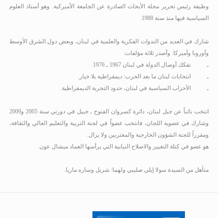
وظيفة رئيس تحرير مجلة الأبحاث الصادرة عن الجامعة الأميركية. وهو أستاذ العلوم
السياسية فيها منذ سنة 1988
.
شارك في العديد من الندوات الفكرية والعلمية في لبنان، وبعض دول الشرق الأوسط
وأوروبا وأميركا. وأصدر ثلاثة مؤلفات:
ـ
تفكك أوصال الدولة في لبنان 1967 ـ 1976
.
ـ
انتخابات لبنان ما بعد الحرب: ديمقراطية بلا خيار.
ـ
الأحزاب السياسية في لبنان، حدود التجربة الديمقراطية.
انتخب نائباً عن جبل لبنان، دائرة كسروان الفتوح ـ جبيل في دورتي سنة 2005 و2009
وشارك في عضوية اللجان، فانتخب عضواً في لجنة التربية والتعليم العالي والثقافة،
ومقرراً للجنة الشؤون الخارجية والمغتربين ولا يزال.
هو عضو في كتلة التغيير والاصلاح النيابية التي يرأسها العماد ميشال عون.
متأهل من السيدة سولا إيلي صليبي ولهما: شربل وساره ماريا.