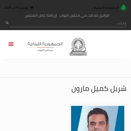
الجمهورية اللبنانية
الإثنين 10 آب 2026
قوانين صدقت في مجلس النواب
رزنامة عمل المجلس
شربل كميل مارون