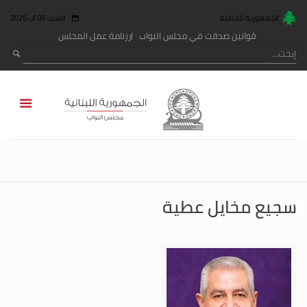
الجمهورية اللبنانية
السبت 08 آب 2026
قوانين صدقت في مجلس النواب
رزنامة عمل المجلس
سجيع مخايل عطية