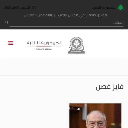
الجمهورية اللبنانية
الخميس 06 آب 2026
قوانين صدقت في مجلس النواب
رزنامة عمل المجلس
فايز غصن