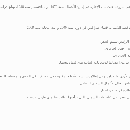
، والماجستير سنة 1980، وتابع دراساته العليا في جامعة هارفرد للأعمال سنة 1989 وجامعة
افظة الشمال، قضاء طرابلس في دورة سنة 2000
وأعيد انتخابه سنة 2009
ن اعضائها للانتخابات النيابية بمن فيها رئيسها.
الأردن والعراق، وفي إطلاق سياسة الأجواء المفتوحة في قطاع النقل الجوي والمخطط التوجي
جلس رجال الأعمال السوري اللبناني.
 والديمقراطية والحوار.
ان عضواً في كتلة نواب الشمال، التي يرأسها النائب سليمان طوني فرنجيه.