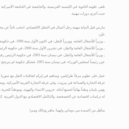
تلقى علومه الثانوية في الليسيه الفرنسية، والجامعية في الجامعة الأميركية في بيروت، حيث نال الإجازة في إدارة الأعمال سنة 1979
حيث أجرى دورات مهنية.
مارس قبل النيابة مهمة رجل أعمال في الحقل الاقتصادي. انتخب نائباً عن مح
عيّن:
ـ وزيراً للأشغال العامة، ووزيراً للنقل، في كانون الأول سنة 1998، في حكومة الرئيس سليم الحص.
ـ وزيراً للأشغال العامة والنقل، في تشرين الأول سنة 2000، في حكومة الرئيس رفيق الحريري.
ـ وزيراً للأشغال العامة والنقل، في نيسان سنة 2003، في حكومة الرئيس رفيق الحريري.
عين رئيساً لمجلس الوزراء، في نيسان سنة 2005
.
فشكل حكومة لم يترشح احد م
عمل على تطوير مرفأ طرابلس، وساهم في إبرام اتفاقيات النقل مع سوريا و
غرفة التجارة والصناعة في بيروت، وفي غرفة التجارة العربية الأميركية، وم
يؤمن بلبنان وطناً نهائياً لجميع أبنائه، عروبي الانتماء والهوية، وموطناً للحرية
له دراسات اقتصادية عن الخصخصة، والتكامل الاقتصادي مع الدول العربية. ك
متأهل من السيدة مي دوماني ولهما: ماهر ومالك وميرا.