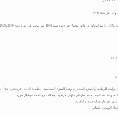
من:
شنطن سنة 1988
19
.
وأعيد انتخابه عن ذات القضاء في دورة سنة 1996
.
ثم انتخب في دورة سنة 2000و2009 عن دائرة قضاءي عاليه ـ بعبدا
وابت الوطنية والعيش المشترك وهما الميزة السياسية التقليدية للبيت الأرسلاني
.
خلال تو
لة، وصداقته الوطيدة مع سليمان طوني فرنجيه، وتحالفه مع العماد ميشال عون.
ى الف واربعماية سنة، وقدّم له.
ء الوطني اللبناني.