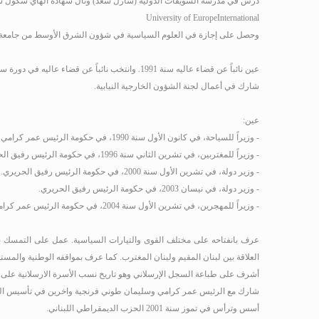
درس في مدرسة الشويفات الدولية (شارل سعد) ونال شهادة الهاي سكول سنة 1983 
University
of
Europe
International
وحصل على إجازة في العلوم السياسية في شؤون الشرق الأوسط من جامعة وا
عين نائباً عن قضاء عاليه سنة 1991
.
وانتخب نائباً عن قضاء عاليه في دورة سنة 92
شارك في أعمال لجنة الشؤون الخارجية النيابية.
عين:
- وزيراً للسياحة، في كانون الأول سنة 1990، في حكومة الرئيس عمر كرامي.
- وزيراً للمغتربين، في تشرين الثاني سنة 1996، في حكومة الرئيس رفيق الحريري.
- وزير دولة، في تشرين الأول سنة 2000، في حكومة الرئيس رفيق الحريري.
- وزير دولة، في نيسان 2003، في حكومة الرئيس رفيق الحريري.
- وزيراً للمهجرين، في تشرين الأول سنة 2004، في حكومة الرئيس عمر كرامي.
عرف بانفتاحه على مختلف القوى والتيارات السياسية
.
عمل على التمسك بالث
العلاقة بين لبنان المقيم ولبنان المغترب
.
كما عرف بمواقفه الوطنية والمستق
أشرف على طباعة السجل الإرسلاني وهو تاريخ نسب الأسرة الارسلانية على مد
شارك مع الرئيس عمر كرامي وسليمان طوني فرنجية واخرين في تأسيس اللقا
أسس وترأس في تموز سنة 2001 الحزب الديمقراطي اللبناني.