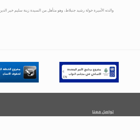
والدته الأميرة خولة رشيد جنبلاط، وهو متأهل من السيدة زينة سليم خير الدين
تواصل معنا
+961 1 955 000
info@lp.gov.lb