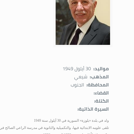
مواليد:
30 أيلول 1949
المذهب:
شيعي
المحافظة:
الجنوب
القضاء:
الكتلة:
السيرة الذاتية:
ولد في بلدة «بلوزة» السورية في 30 أيلول سنة 1949
تلقى علومه الابتدائية فيها، والتكميلية والثانوية في مدرسة الراعي الصالح في ل