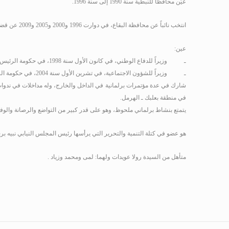
عيّن محافظاً للنبطية سنة 1990 إلى سنة 1996
.
انتخب نائباً عن محافظة البقاع، في دوارت 1996 و2000 و2005 و2009 عن قضاءي بعلبك ـ الهرمل. وشارك وما يزال في أعمال لجنة الإدارة والعدل، ولجنة المال والموازنة. كما انتخب عضواً في المجلس الأعلى لمحاكمة الرؤساء والوزراء.
عين:
ـ وزيراً للدفاع الوطني، في كانون الأول سنة 1998، في حكومة الرئيس سليم الحص.
ـ وزيراً للشؤون الاجتماعية، في تشرين الأول سنة 2004، في حكومة الرئيس عمر كرامي.
شارك في عدة مؤتمرات برلمانية في الداخل والخارج، وله مداخلات في ندوات
في منطقة بعلبك ـ الهرمل.
يتمتع بنشاط برلماني ملحوظ، وهو على قدر كبير من التواضع والرصانة والوفا
هو عضو في كتلة التنمية والتحرير التي يرأسها رئيس المجلس النيابي نبيه بر
متأهل من السيدة رولا عويدات ولهما: لمى ومحمد وزياد .