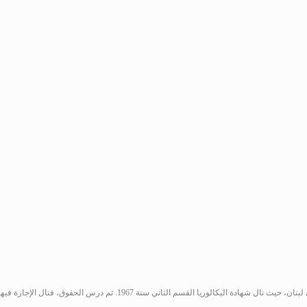
بنان، حيث نال شهادة البكالوريا القسم الثاني سنة 1967
.
ثم درس الحقوق، فنال الإجازة فيها سنة 1972 وعمل محامياً با