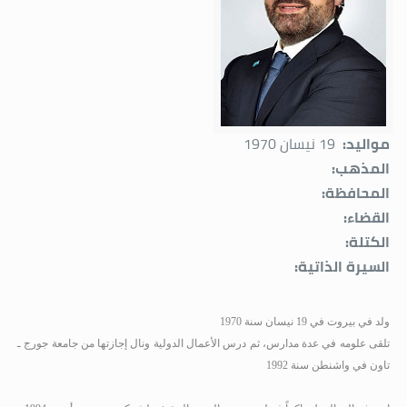
مواليد:
19 نيسان 1970
المذهب:
المحافظة:
القضاء:
الكتلة:
السيرة الذاتية:
ولد في بيروت في 19 نيسان سنة 1970
تلقى علومه في عدة مدارس، ثم درس الأعمال الدولية ونال إجازتها من جامعة جورج ـ
تاون في واشنطن سنة 1992