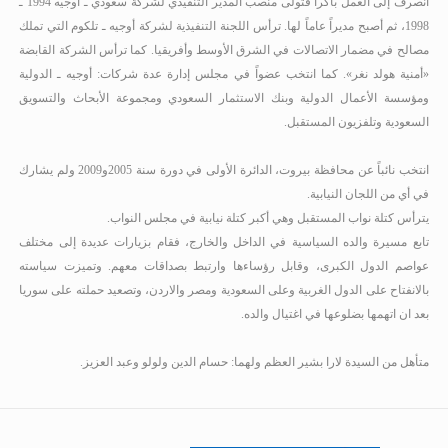
انصرف إلى العمل باكراً فتولى منصب المدير التنفيذي لشركة سعودي ـ أوجيه 1994 ـ
1998، ثم أصبح مديراً عاماً لها. ترأس اللجنة التنفيذية لشركة أوجيه ـ تلكوم التي تملك
مصالح في مضمار الاتصالات في الشرق الأوسط وأفريقيا. كما ترأس الشركة القابضة
«أمنية هولد نغر». كما انتخب عضواً في مجلس إدارة عدة شركات: أوجيه ـ الدولية
ومؤسسة الأعمال الدولية وبنك الاستثمار السعودي ومجموعة الأبحاث والتسويق
السعودية وتلفزيون المستقبل.
انتخب نائباً عن محافظة بيروت، الدائرة الأولى في دورة سنة 2005و2009 ولم يشارك
في أي من اللجان النيابية.
يترأس كتلة نواب المستقبل وهي أكبر كتلة نيابية في مجلس النواب.
تابع مسيرة والده السياسية في الداخل والخارج، فقام بزيارات عديدة إلى مختلف
عواصم الدول الكبرى، وقابل رؤساءها وارتبط بصداقات معهم. وتميزت سياسته
بالانفتاح على الدول الغربية وعلى السعودية ومصر والاردن، وتصعيد حملته على سوريا
بعد ان اتهمها بضلوعها في اغتيال والده.
متأهل من السيدة لارا بشير العظم ولهما: حسام الدين ولولو وعبد العزيز.