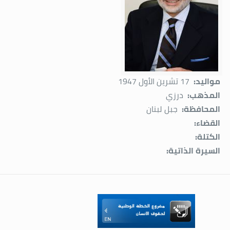
مواليد:
17 تشرين الأول 1947
المذهب:
درزي
المحافظة:
جبل لبنان
القضاء:
الكتلة:
السيرة الذاتية: