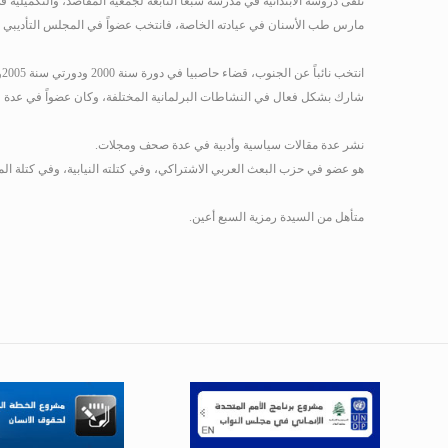
تلقى دروسه الابتدائية في مدرسة شبعا التابعة لجمعية المقاصد، والتكميلية ف
مارس طب الأسنان في عيادته الخاصة، فانتخب عضواً في المجلس التأديبي للنقابة
انتخب نائباً عن الجنوب، قضاء حاصبيا في دورة سنة 2000 ودورتي سنة 2005و2009. شارك في أعمال اللجان النيابية: الدفاع الوطني والداخلية التي ما زال عضواً فيها، الشؤون الخارجية، كما انتخب مقرراً للجنة الصحة والعمل والشؤون الاجتماعية.
شارك بشكل فعال في النشاطات البرلمانية المختلفة، وكان عضواً في عدة وفود
نشر عدة مقالات سياسية وأدبية في عدة صحف ومجلات.
هو عضو في حزب البعث العربي الاشتراكي، وفي كتلته النيابية، وفي كتلة الم
متأهل من السيدة رمزية السبع أعين.