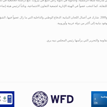
ي مدرسة شبعا الرسمية، والثانوية في ثانوية رأس النبع في بيروت. تابع دراسته الجامعية في د
، كما انتخب عضواً في الهيئة الإدارية لجمعية التعاون الاجتماعية، ونائباً لرئيس هيئة إنماء
 نيابية إلى أكثر من دولة عربية وأوروبية.
قاومة والتحرير التي يرأسها رئيس المجلس نبيه بري.