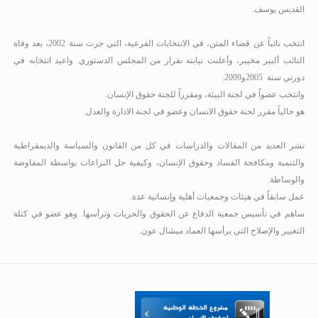
القديس يوسف.
انتخب نائباً عن قضاء المتن، في الانتخابات الفرعية، التي جرت سنة 2002، بعد وفاة
النائب ألبير مخيبر، وأعلنت نيابته بقرار من المجلس الدستوري. واعيد انتخابه في
دورتي سنة
2005
و2009
.
وانتخب عضواً في لجنة البيئة، ومقرراً للجنة حقوق الإنسان.
هو حالياً مقرر لجنة حقوق الانسان وعضو في لجنة الادارة والعدل.
نشر العديد من المقالات والدراسات في كل من القانون والسياسة والديمقراطية
والتنمية ومكافحة الفساد وحقوق الإنسان، وكيفية حل النزاعات بواسطة المفاوضة
والوساطة.
عمل سابقاً في هيئات وجمعيات أهلية وإنسانية عدة.
ساهم في تأسيس جمعية الدفاع عن الحقوق والحريات وترأسها. وهو عضو في كتلة
التغيير والإصلاح التي يرأسها العماد ميشال عون.