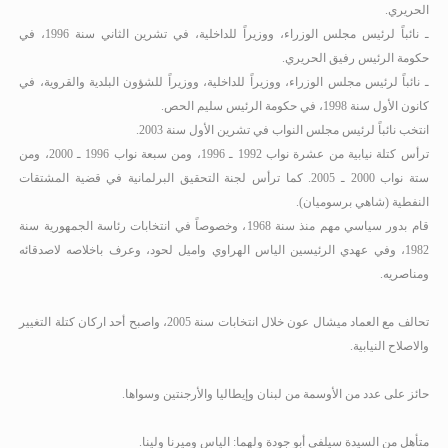
الحريري.
ـ نائباً لرئيس مجلس الوزراء، ووزيراً للداخلية، في تشرين الثاني سنة 1996، في
حكومة الرئيس رفيق الحريري.
ـ نائباً لرئيس مجلس الوزراء، ووزيراً للداخلية، ووزيراً للشؤون البلدية والقروية، في
كانون الأول سنة 1998، في حكومة الرئيس سليم الحص.
انتخب نائباً لرئيس مجلس النواب في تشرين الأول سنة 2003
.
ترأس كتلة نيابية من عشرة نواب 1992 ـ 1996، ومن سبعة نواب 1996 ـ 2000، ومن
ستة نواب 2000 ـ 2005
.
كما ترأس لجنة التحقيق البرلمانية في قضية المشتقات
النفطية (شاهي برسوميان).
قام بدور سياسي مهم منذ سنة 1968، وخصوصاً في انتخابات رئاسة الجمهورية سنة
1982، وفي عهدي الرئيسين الياس الهراوي واميل لحود، وعرف باخلاصه لاصدقائه
ومناصريه.
تحالف مع العماد ميشال عون خلال انتخابات سنة 2005، واصبح أحد اركان كتلة التغيير
والاصلاح النيابية.
حائز على عدد من الأوسمة من لبنان وإيطاليا والأرجنتين وسواها.
متأهل من السيدة سيلفي أبو جودة ولهما: الياس وميرنا ولينا.