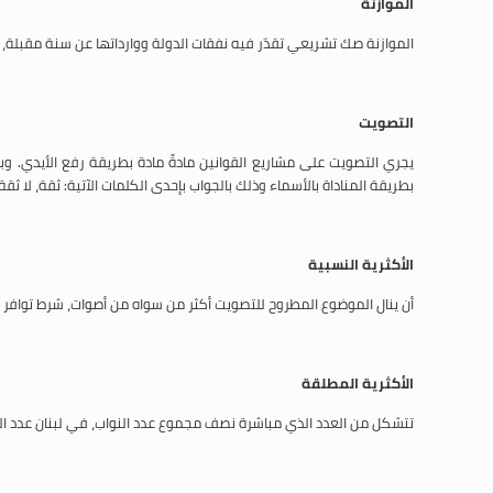
الموازنة
الموازنة صك تشريعي تقدّر فيه نفقات الدولة ووارداتها عن سنة مقبلة، وت
التصويت
يجري التصويت على مشاريع القوانين مادةً مادة بطريقة رفع الأيدي. وب
بطريقة المناداة بالأسماء وذلك بالجواب بإحدى الكلمات الآتية: ثقة، لا 
الأكثرية النسبية
أن ينال الموضوع المطروح للتصويت أكثر من سواه من أصوات، شرط توافر ا
الأكثرية المطلقة
تتشكل من العدد الذي مباشرة نصف مجموع عدد النواب، في لبنان عدد النواب: 128، والأكثرية المطلقة هي 128% 2 + 1 = 5