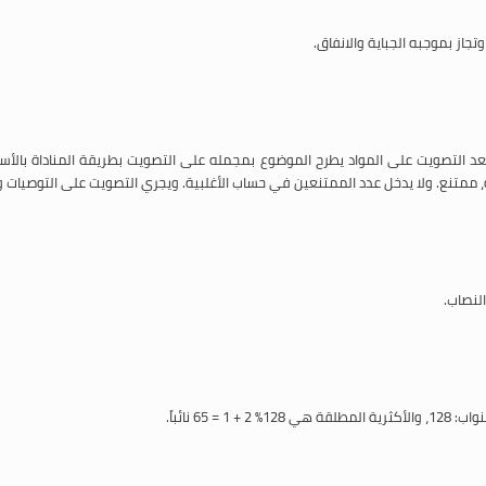
جاز بموجبه الجباية والانفاق.
عد التصويت على المواد يطرح الموضوع بمجمله على التصويت بطريقة المناداة بالأسماء
ثقة، ممتنع. ولا يدخل عدد الممتنعين في حساب الأغلبية. ويجري التصويت على التوصيات و
لنصاب.
6 نائباً.