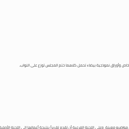
خاص وأوراق نموذجية بيضاء تحمل كلاهما ختم المجلس توزع على النواب
.
اضيع معينة، وعلى اللجنة الفرعية أن تقدم تقريراً بنتيجة أعمالها إلى اللجنة الأصلية