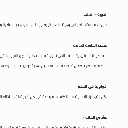
الدورة – العقد
هي مدة انعقاد المجلس بهيئته العامة، وهي على نوعين دورات عادية واست
محضر الجلسة العامة
المحضر التفصيلي وخلاصته، الذي تدوّن فيه جميع الوقائع والقرارات الت
خلاصة المحضر تتضمن أسماء النواب الغائبين بعذر أو بغير عذر، الوزراء
الأولوية في الكلام
لكل نائب حق الأولوية في الكلام مرة واحدة في كل أمر يتعلق بالنظام الدا
مشروع القانون
مشروع القانون هو مبادرة تشريعية من قبل الحكومة، ويرافق مشاريع الق