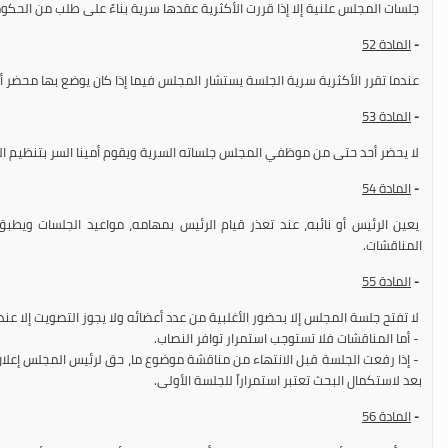
جلسات المجلس علنية إلا إذا قررت الأكثرية عقدها سرية بناءً على طلب من الحك
-
المادة
52
عندما تقرر الأكثرية سرية الجلسة يستشار المجلس فيما إذا كان يوضع بها محضر أم لا
-
المادة
53
لا يحضر أحد حتى من موظفي المجلس جلساته السرية ويقوم أمينا السر بتنظيم ا
-
المادة
54
يعين الرئيس أو نائبه، عند تعذر قيام الرئيس بمهامه، مواعيد الجلسات ويطبق
المناقشات.
-
المادة
55
لا تفتح جلسة المجلس إلا بحضور الأغلبية من عدد أعضائه ولا يجوز التصويت إلا عند
- أما المناقشات فلا تستوجب استمرار توافر النصاب.
- إذا رفعت الجلسة قبل الانتهاء من مناقشة موضوع ما، حق لرئيس المجلس إعلان
بعد لاستكمال البحث تعتبر استمراراً للجلسة الأولى.
-
المادة
56