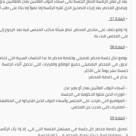
بعد أن تعلن الرئاسة افتتاح الجلسة تتلى أسماء النواب الغائبين بعذر فالغائبين 
ويصدق المحضر بعد إجراء التصحيح الذي تقره الرئاسة إما عفواً إما بناءً على طلب أح
-
المادة
57
إذا وقع خلاف على ملخص المحضر، تنظر هيئة مكتب المجلس فيه بعد الرجوع إلى 
على المجلس للبت به.
-
المادة
58
يوضع لكل جلسة محضر تفصيلي وخلاصة محضر ما عدا الجلسات السرية التي تخضع 
تدون في المحضر التفصيلي جميع الوقائع والقرارات التي تحصل أثناء الجلسة
خمسة عشر يوماً على الأكثر.
يذكر في خلاصة المحضر:
- أسماء النواب الغائبين بعذر أو بغير عذر.
- الوزراء الذين مثلوا الحكومة في الجلسة.
- المواضيع التي طرحت على المجلس وأسماء النواب الذين اشتركوا في المناقشة
- المقررات التي صدرت عن المجلس.
-
المادة
59
تصدق خلاصة محضر كل جلسة في مستهل الجلسة التي تلي، إلا إذا رأت الرئاسة
في نهاية الجلسة، حينئذ يصدق المحضر في ختام الجلسة.