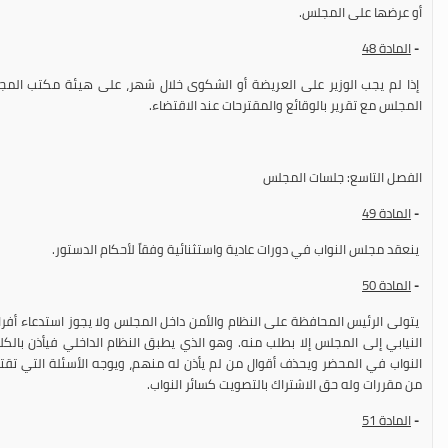
أو عرضها على المجلس.
-
المادة
48
إذا لم يجب الوزير على العريضة أو الشكوى خلال شهر، على هيئة مكتب المجل
المجلس مع تقرير بالوقائع والمقترحات عند الاقتضاء.
الفصل التاسع: جلسات المجلس
-
المادة
49
ينعقد مجلس النواب في دورات عادية واستثنائية وفقاً لأحكام الدستور.
-
المادة 5
0
يتولى الرئيس المحافظة على النظام والأمن داخل المجلس ولا يجوز استدعاء أفر
النيابي إلى المجلس إلا بطلب منه. وهو الذي يطبق النظام الداخلي فيأذن بالكلا
النواب في المحضر ويحذف أقوال من لم يأذن له منهم، ويوجه الأسئلة التي تقت
من مقررات وله حق الاشتراك بالتصويت كسائر النواب.
-
المادة
51