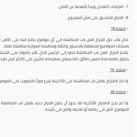
7- اقتراحات التعديل ويبدأ بأبعدها عن الأصل.
8- اقتراح التصديق على اصل المشروع.
-
المادة 78
لكل نائب حق اقتراح قفل باب المناقشة في أي موضوع تكلم فيه على الأقل نائب
باستثناء المواضيع المتعلقة بالدستور والثقة ومناقشة الموازنة مناقشة عامة.
يقدم اقتراح قفل باب المناقشة خطيا إلى الرئيس الذي يأمر بتلاوته على المج
يتجاوز كلامه مدة خمس دقائق كما يسمح بمعارضته لنائبين على الأكثر قبل طرح
-
المادة 79
إذا حاز الاقتراح بقفل باب المناقشة على الأكثرية شرع فوراً بالتصويت على الموضو
-
المادة 80
إذا لم يحرز الاقتراح الأكثرية فلا يجوز أن يطرح اقتراح جديد بقفل باب المناقشة
الموضوع، اثنان في رفضه أو تعديله واثنان في تأييده.