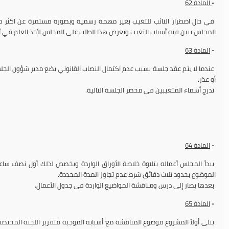
-
المادة 62
في حال اضطرار النائب للتغيب بغير مهمة رسمية وبصورة مستمرة عن اكثر من 
المجلس يبين فيه أسباب التغيب ويعرض هذا الطلب على المجلس لأخذ العلم في أ
-
المادة 63
عندما لا يتم عقد جلسة بسبب عدم اكتمال النصاب القانوني يضع مدير شؤون الجلسا
أو عذر.
تدرج أسماء المتغيبين في محضر الجلسة التالية.
-
المادة 64
يبدأ المجلس أعماله بتلاوة خلاصة الأوراق الواردة ويخصص لذلك أول نصف سا
الموضوع بحدود ثلاث دقائق شرط عدم تجاوز المدة المحددة.
بعدها يصار إلى درس ومناقشة المواضيع الواردة في جدول الأعمال.
-
المادة 65
يتلى أولاً المشروع موضوع المناقشة مع أسبابه الموجبة فتقرير اللجنة المختصة 