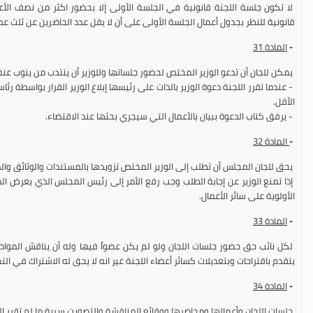
لا تكون جلسة اللجنة قانونية في الجلسة الأولى إلا بحضور اكثر من نصف الأع
قانونية للنظر بجدول أعمال الجلسة الأولى على أن لا يقل عدد الحاضرين عن ثلث عدد
-
المادة
31
يمكن للجان أن تدعو الوزير المختص لحضور جلساتها وللوزير أن ينتدب من ينوب عنه إلا
- عندما تقرر اللجنة دعوة الوزير بالذات على رئيسها إبلاغ الوزير القرار بواسطة ر
الأقل.
- يرفق كتاب الدعوة ببيان بالأعمال التي سيجري بحثها عند الاقتضاء.
-
المادة
32
يحق للجان المجلس أن تطلب إلى الوزير المختص تزويدها بالمستندات والوثائق والم
إذا تمنع الوزير عن إجابة الطلب وجب رفع الأمر إلى رئيس المجلس الذي يعرض
الأولوية على سائر الأعمال.
-
المادة
33
لكل نائب حق حضور جلسات اللجان ولو لم يكن عضواً فيها وله أن يناقش المواض
يتقدم باقتراحات وبتعديلات كسائر أعضاء اللجنة غير انه لا يحق له الاشتراك في ال
-
المادة
34
جلسات اللجان وأعمالها ومحاضرها ووقائع المناقشة والتصويت سرية ما لم تقرر ال