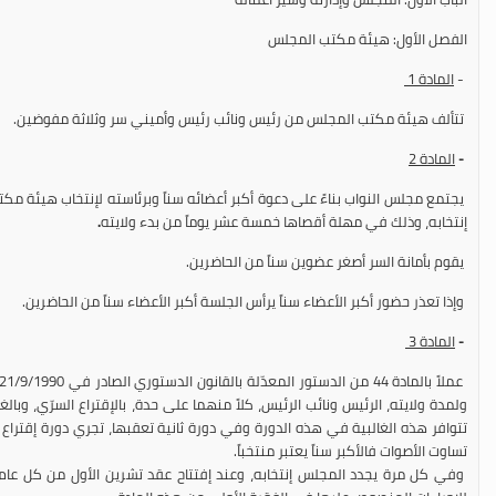
الفصل الأول: هيئة مكتب المجلس
-
المادة
1
تتألف هيئة مكتب المجلس من رئيس ونائب رئيس وأميني سر وثلاثة مفوضين.
-
المادة
2
يجتمع مجلس النواب بناءً على دعوة أكبر أعضائه سناً وبرئاسته لإنتخاب هيئة 
إنتخابه، وذلك في مهلة أقصاها خمسة عشر يوماً من بدء ولايته
.
يقوم بأمانة السر أصغر عضوين سناً من الحاضرين.
وإذا تعذر حضور أكبر الأعضاء سناً يرأس الجلسة أكبر الأعضاء سناً من الحاضرين.
-
المادة
3
ولمدة ولايته، الرئيس ونائب الرئيس، كلاً منهما على حدة، بالإقتراع السرّي، وبال
تتوافر هذه الغالبية في هذه الدورة وفي دورة ثانية تعقبها، تجري دورة إقتراع ثا
تساوت الأصوات فالأكبر سناً يعتبر منتخباً.
وفي كل مرة يجدد المجلس إنتخابه، وعند إفتتاح عقد تشرين الأول من كل عام،