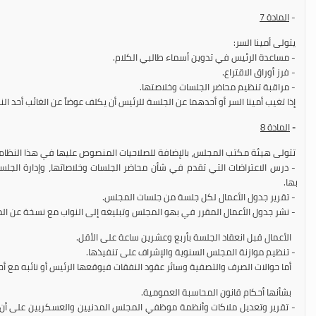
-
المادة 7
يتولى أمينا السر:
- مساعدة الرئيس في تدوين أسماء طالبي الكلام.
- فرز أوراق الاقتراع.
- مراقبة تنظيم محاضر الجلسات وخلاصتها.
إذا تغيب أمينا السر أو أحدهما عن الجلسة للرئيس أن يكلف عوضاً عن الغائب أحد الن
-
المادة 8
تتولى هيئة مكتب المجلس، بالإضافة للصلاحيات المنصوص عليها في هذا النظام:
- درس الاعتراضات التي تقدم في شأن محاضر الجلسات وخلاصاتها، وإدارة الجلسا
بها.
- تقرير جدول الأعمال لكل جلسة من جلسات المجلس.
- نشر جدول الأعمال المقرر في بهو المجلس وتبليغه إلى النواب مع نسخة عن المش
الأعمال قبل انعقاد الجلسة بأربع وعشرين ساعة على الأقل.
- تنظيم موازنة المجلس السنوية والإشراف على تنفيذها.
أما حوالات الصرف والتصفية وسائر عقود النفقات فيوقعها الرئيس أو نائبه مع أ
بشأنها أحكام قانون المحاسبة العمومية.
- تقرير وتعديل ملاكات وأنظمة موظفي المجلس المدنيين والعسكريين على أ