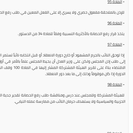
-
المادة 95
للإذن بالملاحقة مفعول حصري ولا يسري إلا على الفعل المعين في طلب رفع الح
-
المادة 96
يتخذ قرار رفع الحصانة بالأكثرية النسبية وفقاً للمادة 34 من الدستور.
-
المادة 97
إذا لوحق النائب بالجرم المشهود أو خارج دورة الانعقاد أو قبل انتخابه نائباً تستمر
إلى طلب إذن المجلس ولكن على وزير العدل أن يحيط المجلس علماً بالأمر في أو
الاقتضاء بناءً على 
الدورة إذا كان موقوفاً وذلك إلى ما بعد دور الانعقاد.
-
المادة 98
للهيئة المشتركة وللمجلس عند درس ومناقشة طلب رفع الحصانة تقدير جدية الملا
الحزبية والسياسية ولا يستهدف حرمان النائب من ممارسة عمله النيابي.