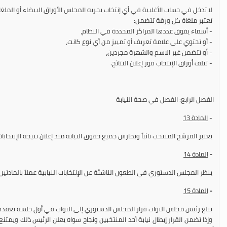
لا تدخل في حساب الأغلبية في أي إنتخاب يجريه المجلس الأوراق البيضاء أو الملغا
تعتبر ملغاة كل ورقة تتضمن:
- أسماء يفوق عددها المراكز المحددة في النظام،
- أو تحتوي على علامة تعريف أو تمييز من أي نوع كانت،
- أو تتضمن غير الاسم والشهرة مجردين،
- تتلف أوراق الإنتخاب فور إعلان النتائج.
الفصل الرابع: الفصل في صحة النيابة
-
المادة
13
يعتبر المرشح المنتخب نائباً ويمارس جميع حقوق النيابة منذ إعلان نتيجة الإنتخابات 
-
المادة
14
ينظر المجلس الدستوري في الطعون الناشئة عن الإنتخابات النيابية عملاً بالمادتين 19 و 30 المعدلتين من الدستور
-
المادة
15
يبلغ رئيس مجلس النواب قرار المجلس الدستوري إلى النواب في أول جلسة يعقدها 
وإذا تضمن القرار إبطال نيابة أحد المنتخبين ونجاح سواه يعلن الرئيس ذلك ويمت