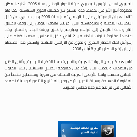
الحريري، اسس الرئيس نبيه بري هيئة الحوار الوطني سنة 2006 وأدارها، فكان
لجهوده أبلغ الأثر في تخفيف حدة التشنج بين مختلف القوى السياسية. كما قام
اثناء العدوان الإسرائيلي على لبنان في تموز سنة 2006 بدور محوري من خلال
الاتصالات المحلية والدبلوماسية التي اجريت، بهدف التوصل إلى وقف لاطلاق
النار واعادة النازحين إلى قراهم وديارهم واطلاق ورشة البناء والاعمار. وقاد
اعتصاماً مفتوحاً للنواب ابتداء من 2 أيلول داخل المجلس بهدف الضغط على
إسرائيل لفك الحصار البحري والجوي عن الاراضي اللبنانية واستمر هذا الاعتصام
إلى ان رُفع الحصار بتاريخ 8 أيلول 2006.
قام بعدد كبير من الجولات العربية والأجنبية دعماً للقضية اللبنانية، وألقى الكثير
من الكلمات والخطب التي تؤكد على مقاومة الاحتلال الاسرائيلي ليس للجنوب
اللبناني فحسب وانما للأراضي العربية المحتلة في سوريا وفلسطين متخذاً من
المقاومة المسلحة وسيلة لتحرير الأرض ومن المشاريع التنموية وسيلة لصمود
الأهالي في قراهم عبر دعم مجلس الجنوب.