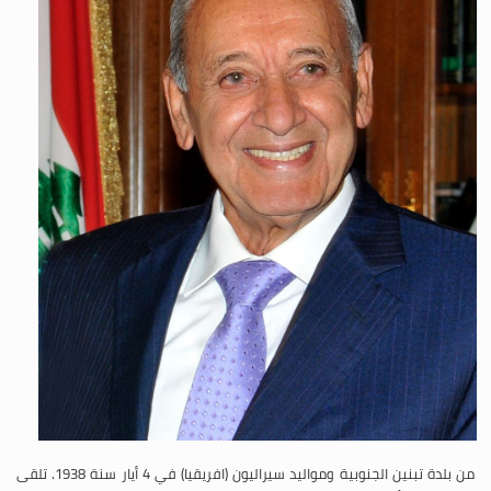
من بلدة تبنين الجنوبية ومواليد سيراليون (افريقيا) في 4 أيار سنة 1938. تلقى