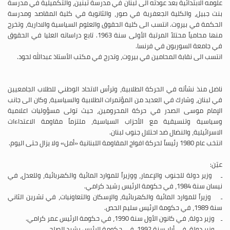
علومه الابتدائية بعد عودته الى لبنان في مدرسة تبنين، والتكميلية في مدرسة
بنت جبيل، والكلية الجعفرية في صور، والثانوية في كلية المقاصد ومدرسة
الحكمة في بيروت. انتسب الى كلية الحقوق والعلوم السياسية والادارية، وتخرج
منها محامياً محتلاً المرتبة الأولى سنة 1963. تابع دراساته العليا في الحقوق
في جامعة السوربون في فرنسا.
انتسب الى نقابة المحامين في بيروت، وتدرج في مكتب الأستاذ عبدالله لحود.
ناضل منذ نشأته في الحركة الطلابية، وترأس الاتحاد الوطني للطلاب الجامعيين
في لبنان، وشارك في العديد من المؤتمرات الطلابية والسياسية، وكان الى جانب
الإمام موسى الصدر في حركة المحرومين، حيث تولى مسؤوليات اعلامية
وسياسية وتنسيقية مع الأحزاب السياسية، ملتزماً مقاومة الاعتداءات
الاسرائيلية، والنضال ضد احتلال جنوب لبنان.
انتخب عام 1980 رئيساً لحركة افواج المقاومة اللبنانية «أمل» ولا يزال حتى اليوم.
عيّن:
ـ وزير دولة للجنوب والإعمار، ووزيراً للموارد المائية والكهربائية، وللعدل، في
نيسان سنة 1984، في حكومة الرئيس رشيد كرامي.
ـ وزيراً للموارد المائية والكهربائية، والإسكان والتعاونيات، في تشرين الثاني
سنة 1989، في حكومة الرئيس سليم الحص.
ـ وزير دولة، في كانون الأول سنة 1990، في حكومة الرئيس عمر كرامي.
ـ وزير دولة، في أيار سنة 1992، في حكومة الرئيس رشيد الصلح.