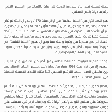
مجلة فصلية تصدر عن المديرية العامة للدراسات والأبحاث في المجلس النيابي
بإشراف دولة رئيس المجلس.
صدر العدد الأول من "الحياة النيابية" في أوائل سنة 1970. ويبدو أن النيّة لم تكن
متجهة لإصدارها بصورة دورية بدليل أن العدد الأول منها لم يحمل تاريخ صدوره.
ثم أن الأعداد التي صدرت في مدة قاربت الخمس سنوات اقتصرت على أعداد
خمسة فقط تفاوت الفصل الزمني بين عدد وآخر. والأهم من هذا أن محتوى تلك
الأعداد لم يكن مندرجاً في وتيرة واحدة مما يرجح أن صدور "الحياة النيابية" كان
مرتبطاً بالمناسبات أكثر من كونه إجراء يعبّر عن سياسة ارتآ مجلس النواب
تعميمها في إطار المهام الموكولة إليه.
توقفت "الحياة النيابية" بعد العدد الخامس قبل أكثر من ثلث قرن. ولم تعد إلى
الصدور إلا في آذار سنة 1993 بقرار من دولة رئيس مجلس النواب الأستاذ نبيه
بري فأعطى العدد الجديد الترقيم السادس آخذاً بذلك الأعداد الخمسة السابقة
في تسلسل مجلدات المجلة.
ينتظم صدور "الحياة النيابية" دورياً منذ العدد السادس وبانتظام كل ثلاثة أشهر
بحجم يزيد عن مئتي صفحة تعنى بأعمال مجلس النواب وتتضمن دراسات
دستورية وقانونية لكبار الأكاديميين والمشرعين، وأبحاث تتناول قضايا ومشاريع
معروضة على مجلس النواب. وتضم أبواباً ثابتة ودراسات تركز في مجملها على
جوانب دستورية وقانونية ونيابية وتعنى المجلة بصورة أساسية بأعمال الجلسات
العامة للمجلس إن من حيث ما تضمّنته الجلسات في جدول أعمالها وإن من حيث