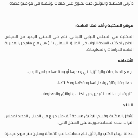
دائرتي المكتبة والتوثيق حيث تحتوي على ملفات توثيقية في مواضيع عديدة.
موقع المكتبة وأهدافها العامة:
المكتبة في المجلس النيابي اللبناني، تقع في المبنى الجديد من المجلس
الخاص لمكاتب السادة النواب في الطابق السفلي (1 ـ) هي فرع هام من المديرية
العامة للدراسات والمعلومات.
الأهداف:
ـ جمع المعلومات والوثائق التي يصدرها أو يستلمها مجلس النواب.
ـ معالجة الوثائق وتصنيفها وحفظها ومكننتها.
ـ تلبية حاجات المستفيدين من الكتب والوثائق والمعلومات.
البناء:
تشغل المكتبة وقسم التوثيق مساحة ألف متر مربع في المبنى الجديد لمجلس
النواب. هذه المساحة موزعة على الشكل الآتي:
ـ صالة لإيداع الكتب والوثائق تبلغ مساحتها نحو ثلاثمائة وستين متر مربع مجهزة