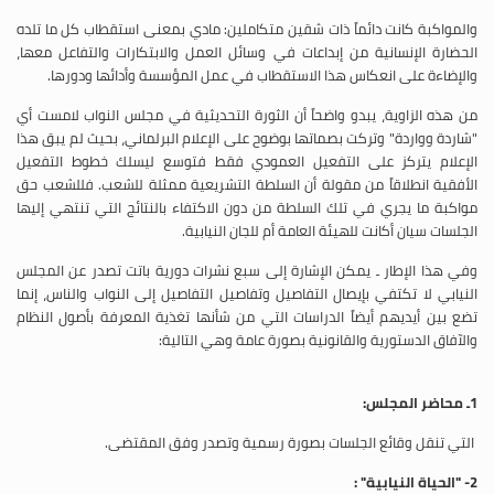
والمواكبة كانت دائماً ذات شقين متكاملين: مادي بمعنى استقطاب كل ما تلده
الحضارة الإنسانية من إبداعات في وسائل العمل والابتكارات والتفاعل معها،
والإضاءة على انعكاس هذا الاستقطاب في عمل المؤسسة وأدائها ودورها.
من هذه الزاوية، يبدو واضحاً أن الثورة التحديثية في مجلس النواب لامست أي
"شاردة وواردة" وتركت بصماتها بوضوح على الإعلام البرلماني، بحيث لم يبق هذا
الإعلام يتركز على التفعيل العمودي فقط فتوسع ليسلك خطوط التفعيل
الأفقية انطلاقاً من مقولة أن السلطة التشريعية ممثلة للشعب. فللشعب حق
مواكبة ما يجري في تلك السلطة من دون الاكتفاء بالنتائج التي تنتهي إليها
الجلسات سيان أكانت للهيئة العامة أم للجان النيابية.
وفي هذا الإطار ـ يمكن الإشارة إلى سبع نشرات دورية باتت تصدر عن المجلس
النيابي لا تكتفي بإيصال التفاصيل وتفاصيل التفاصيل إلى النواب والناس، إنما
تضع بين أيديهم أيضاً الدراسات التي من شأنها تغذية المعرفة بأصول النظام
والآفاق الدستورية والقانونية بصورة عامة وهي التالية:
1ـ محاضر المجلس:
التي تنقل وقائع الجلسات بصورة رسمية وتصدر وفق المقتضى.
2- "الحياة النيابية" :