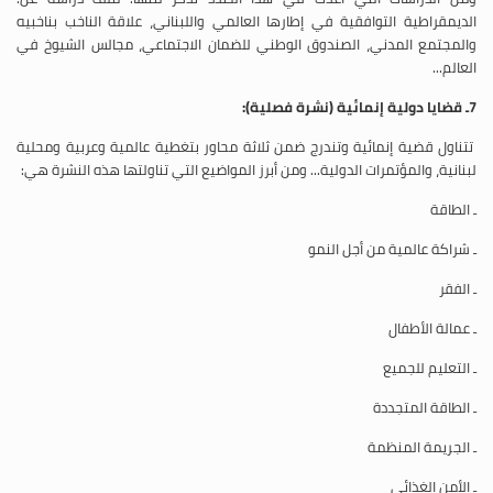
الديمقراطية التوافقية في إطارها العالمي واللبناني، علاقة الناخب بناخبيه
والمجتمع المدني، الصندوق الوطني للضمان الاجتماعي، مجالس الشيوخ في
العالم...
7ـ قضايا دولية إنمائية (نشرة فصلية):
تتناول قضية إنمائية وتندرج ضمن ثلاثة محاور بتغطية عالمية وعربية ومحلية
لبنانية، والمؤتمرات الدولية... ومن أبرز المواضيع التي تناولتها هذه النشرة هي:
ـ الطاقة
ـ شراكة عالمية من أجل النمو
ـ الفقر
ـ عمالة الأطفال
ـ التعليم للجميع
ـ الطاقة المتجددة
ـ الجريمة المنظمة
ـ الأمن الغذائي