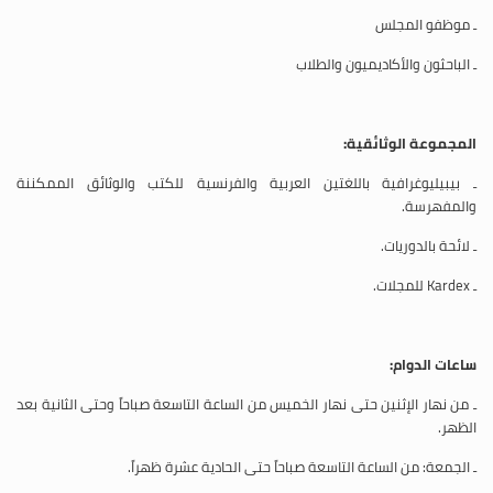
ـ موظفو المجلس
ـ الباحثون والأكاديميون والطلاب
المجموعة الوثائقية:
ـ بيبيليوغرافية باللغتين العربية والفرنسية للكتب والوثائق الممكننة
والمفهرسة.
ـ لائحة بالدوريات.
ـ
Kardex
للمجلات.
ساعات الدوام:
ـ من نهار الإثنين حتى نهار الخميس من الساعة التاسعة صباحاً وحتى الثانية بعد
الظهر.
ـ الجمعة: من الساعة التاسعة صباحاً حتى الحادية عشرة ظهراً.