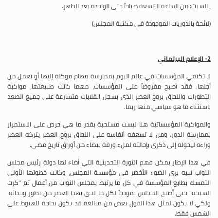
ـ السبت: من الساعة التاسعة صباحاً حتى الواحدة بعد الظهر.
(لائحة بالدوريات الموجودة في مكتبة المجلس)
2- الإعلام البرلماني
لا تكتفي المؤسسات في عالم اليوم بممارسة مهام موكلة إليها أو تعمل من
أجلها. فقد أصبح مفروضاً على المؤسسات، مهما كانت طبيعتها، مواكبة
التطورات واللحاق بروح العصر الذي يسجل انقلابات متسارعة على جميع الصعد
باستثناء ما هو سياسي منها ربما.
والمواكبة المؤسساتية هنا ليست مستحبة بقدر ما هي حرص على الاستمرار
بممارسة الدور. ومن لا تسعفه أنفاسه على اللحاق بروح العصر يتركه العصر
وراءه ليحوله إلى ذكرى بإحالته لملء ورقة بيضاء من أوراق تاريخ مضى.
في هذا الإطار يمكن فهم الثورة التحديثية التي أضاء لها دولة رئيس مجلس
النواب نبيه بري الضوء الأخضر في مؤسسة المجلس، وكانت خطوتها الأولى
التمسك بطابع المؤسسة في كل ما يرتبط بمجلس النواب من أعمال ثم "كرت
السبحة" حتى أصبح المجلس نموذجاً لكل ما لحق بهذا العصر من تطور وحداثة.
ولكي لا يكون لمثل هذا القول بعض من مبالغة قد يكون بحاجة للهبوط على
الشمس فقط.