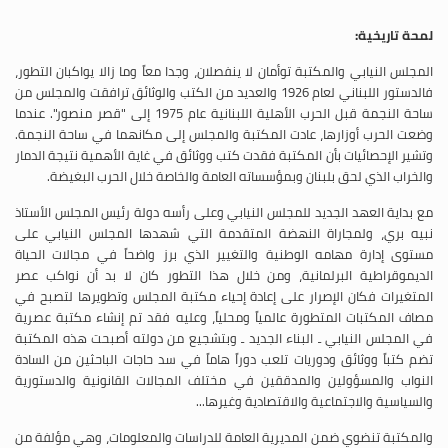
لمحة تاريخية:
المجلس النيابي والمكتبة توأمان لا ينفصلان، وجدا معاً وما زالا يواكبان التطور،
فالدستور اللبناني لعام 1926 والعديد من الكتب والوثائق ترافقت والمجلس من
ساحة النجمة قبل الحرب الأهلية اللبنانية عام 1975 إلى "قصر منصور". عندما
وضعت الحرب أوزارها، عادت المكتبة والمجلس إلى مكانهما في ساحة النجمة.
وتشير الإحصائيات بأن المكتبة فقدت كتب ووثائق في غاية الأهمية نتيجة الدمار
والخراب الذي لحق بلبنان وبمؤسساته العامة والخاصة خلال الحرب البغيضة.
مع بداية العهد الجديد للمجلس النيابي وعلى رأسه دولة رئيس المجلس الأستاذ
نبيه بري، ولمجاراة النهضة المتقدمة التي شهدها المجلس النيابي على
مستوى إدارة مهامه الوطنية والتغيير الذي برز واضحاً في مجالات الحياة
الديموقراطية البرلمانية، ومن خلال هذا التطور كان لا بد أن نواكب عصر
المتغيرات فكان الإصرار على إعادة إحياء مكتبة المجلس وتطويرها لتصبح في
مصاف المكتبات المتطورة عالمياً ومحلياً، وعليه فقد تم إنشاء مكتبة عصرية
في المجلس النيابي ـ البناء الجديد ـ وبتشجيع من دولته أصبحت هذه المكتبة
تضم كتباً ووثائق ودوريات تلعب دوراً هاماً في سد حاجات الباحثين من السادة
النواب والمسؤولين والمدققين في مختلف المجالات القانونية والدستورية
والسياسية والاجتماعية والاقتصادية وغيرها...
والمكتبة تنضوي ضمن المديرية العامة للدراسات والمعلومات، وهي مؤلفة من