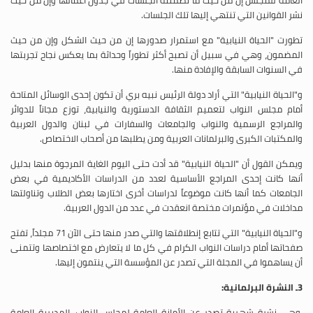
نشر القوانين التي تنتهي إليها تلك الجلسات.
تطورت "الحياة النيابية" مع استمرار صدورها إن من حيث الشكل وإن من حيث
المضمون، وهي في سبيل أن تصبح أكثر تطوراً وحداثة بما يعكس نجاح تجربتها
في السنوات السابقة والإفادة منها.
و"الحياة النيابية" التي أراد دولة الرئيس نبيه بري أن تكون إحدى الوسائل المتاحة
أمام مجلس النواب لتعميم الثقافة الدستورية والنيابية، توزع مجاناً للدوائر
والمراجع الرسمية والنواب والجامعات والسفارات في لبنان والدول العربية
والمكتبات الكبرى والبرلمانات العربية ومن يطلبها من أصحاب الاختصاص.
ويمكن القول أن "الحياة النيابية" قد أدت حتى اليوم الغاية المرجوة منها بدليل
أنها كانت إحدى المراجع الأساسية لعدد من الدراسات الأكاديمية في بعض
الجامعات كما أنها كانت موضوعاً لدراسات أخرى اختارها بعض الطلاب وتناولتها
مداخلات في مؤتمرات مختصة انعقدت في عدد من الدول العربية.
و"الحياة النيابية" التي تتابع إنطلاقتها والتي صدر منها حتى الآن 71 مجلداً، تفتح
صفحاتها أمام دراسات النواب الكرام في كل ما لا يتعارض مع اختصاصها وتتمنى
أن يساهموا في المجلة التي تصدر عن المؤسسة التي ينتمون إليها.
3ـ النشرة البرلمانية:
وهي نشرة شهرية تصدر عن الأمانة العامة لمجلس النواب، المديرية العامة