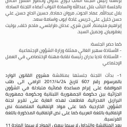
برئاسة رئيس اللجنة النائب جورج عدوان وحضور المقرر الخاص
بالجلسة النائب بلال عبدالله والسادة النواب أعضاء اللجنة السادة:
بلال عبدالله، عماد الحوت، مروان حمادة، حسين الحاج حسن، علي
حسن خليل، علي خريس، غادة ايوب واسامة سعد.
إبراهيم منيمنة، أمين شري، عدنان طرابلسي، ملحم خلف، بوليت
يعقوبيان، وجميل السيد.
كما حضر الجلسة:
- الأستاذة سهير الغالي ممثلة وزارة الشؤون الإجتماعية
- الأستاذة ناديا بدران رئيسة نقابة مهنة الإختصاصي في العمل
الإجتماعي
1- بدأت اللجنة جلستها بمناقشة
مشروع القانون الوارد
بالمرسوم رقم 607 تاريخ 2017/4/24 الرامي الى طلب
الموافقة على إبرام مساعدة قضائية متبادلة في الشؤون
الجزائية بين حكومة الجمهورية اللبنانية وحكومة جمهورية
البرازيل الفدرالية. فاطلعت لهذه الغاية على تقرير لجنة
الشؤون الخارجية كما على مواد الإتفاقية المتضمنة نص
الإتفاقية باللغة العربية كما على نص الإتفاقية المذكورة باللغة
الفرنسية.
بعد المناقشة والتداول لا سيما ببعض المواد لا سيما المادة 11