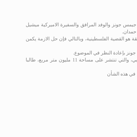
جيمس جونز والوفد المرافق والسفيرة الاميركية ميشيل
حمدان.
 هو القضية الفلسطينية، وبالتالي فإن حل الازمة يكمن
جونز بإعادة النظر في الموضوع.
كذلك تناول الرئيس بري موضوع الالغام والقنابل العنقودية التي خلفها العدوان والاحتلال الاسرائيلي في الجنوب والبقاع الغربي، والتي تنتشر على مساحة 11 مليون متر مربع، طالبا
 في هذه الشأن