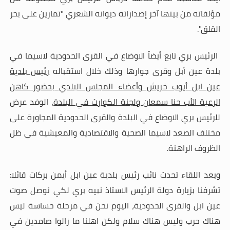
مؤلفاته من بينها آخر إصداراته ديوانه الشعري "تمارين على بحر
القلق
".
الرئيس بري تابع أيضاً الاوضاع في القرى الحدودية لاسيما في
بلدة عين أبل وقرى جوارها وذلك خلال استقباله
رئيس بلدية
عين ابل أيوب خريش وأعضاء المجلس البلدي بحضور كاهن
الرعية الأب حنا سمعان ولجنة الكوارث في البلدة
، الوفد عرض
للرئيس بري الاوضاع في البلدة والقرى الحدودية المجاورة على
مختلف الصعد لاسيما الصحية والاقتصادية والمعيشية في ظل
الظروف الراهنة
.
وبعد اللقاء تحدث نائب رئيس بلدية عين ابل أيمن بركات قائلا:
تشرفنا بزيارة دولة الرئيس الاستاذ نبيه بري لكي نوصل صوت
عين ابل والقرى الحدودية، اليوم نحن في مرحلة حساسة ليس
هناك حرب وليس هناك سلام ولكن اهلنا ما زالوا صامدين في