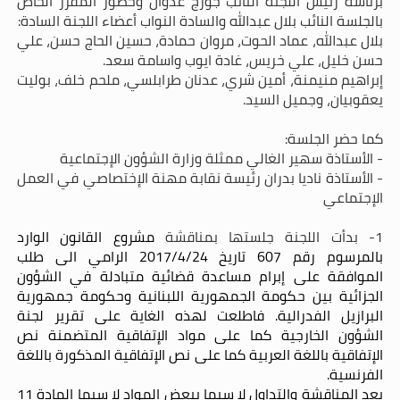
برئاسة رئيس اللجنة النائب جورج عدوان وحضور المقرر الخاص
بالجلسة النائب بلال عبدالله والسادة النواب أعضاء اللجنة السادة:
بلال عبدالله، عماد الحوت، مروان حمادة، حسين الحاج حسن، علي
حسن خليل، علي خريس، غادة ايوب واسامة سعد.
إبراهيم منيمنة، أمين شري، عدنان طرابلسي، ملحم خلف، بوليت
يعقوبيان، وجميل السيد.
كما حضر الجلسة:
- الأستاذة سهير الغالي ممثلة وزارة الشؤون الإجتماعية
- الأستاذة ناديا بدران رئيسة نقابة مهنة الإختصاصي في العمل
الإجتماعي
1- بدأت اللجنة جلستها بمناقشة
مشروع القانون الوارد
بالمرسوم رقم 607 تاريخ 2017/4/24 الرامي الى طلب
الموافقة على إبرام مساعدة قضائية متبادلة في الشؤون
الجزائية بين حكومة الجمهورية اللبنانية وحكومة جمهورية
البرازيل الفدرالية. فاطلعت لهذه الغاية على تقرير لجنة
الشؤون الخارجية كما على مواد الإتفاقية المتضمنة نص
الإتفاقية باللغة العربية كما على نص الإتفاقية المذكورة باللغة
الفرنسية.
بعد المناقشة والتداول لا سيما ببعض المواد لا سيما المادة 11