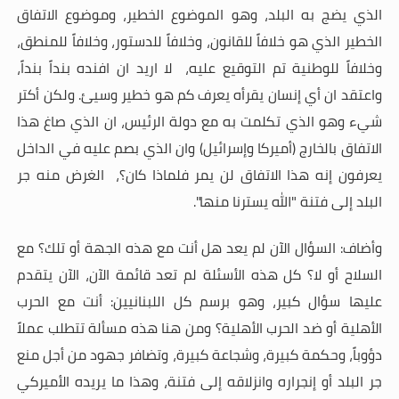
الذي يضج به البلد، وهو الموضوع الخطير، وموضوع الاتفاق
الخطير الذي هو خلافاً للقانون، وخلافاً للدستور، وخلافاً للمنطق،
وخلافاً للوطنية تم التوقيع عليه، لا اريد ان افنده بنداً بنداً،
واعتقد ان أي إنسان يقرأه يعرف كم هو خطير وسيئ. ولكن أكتر
شيء وهو الذي تكلمت به مع دولة الرئيس، ان الذي صاغ هذا
الاتفاق بالخارج (أميركا وإسرائيل) وان الذي بصم عليه في الداخل
يعرفون إنه هذا الاتفاق لن يمر فلماذا كان؟، الغرض منه جر
البلد إلى فتنة "الله يسترنا منها
".
وأضاف: السؤال الآن لم يعد هل أنت مع هذه الجهة أو تلك؟ مع
السلاح أو لا؟ كل هذه الأسئلة لم تعد قائمة الآن، الآن يتقدم
عليها سؤال كبير، وهو برسم كل اللبنانيين: أنت مع الحرب
الأهلية أو ضد الحرب الأهلية؟ ومن هنا هذه مسألة تتطلب عملاً
دؤوباً، وحكمة كبيرة، وشجاعة كبيرة، وتضافر جهود من أجل منع
جر البلد أو إنجراره وانزلاقه إلى فتنة، وهذا ما يريده الأميركي