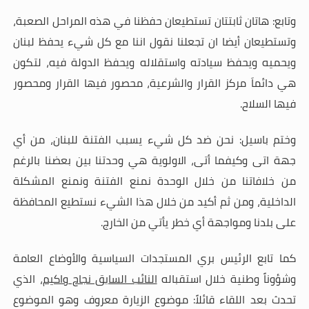
وتابع: هاتان ثابتتان تستطيعان حفظنا في هذه المراحل الصعبة،
وتستطيعان أيضا ان تجعلنا نقول اننا مع كل شيء يحفظ لبنان
ويحميه ويحفظ سيادته واستقلاله ويحفظ الدولة فيه، لتكون
هي دائماَ مركز القرار والشرعية، محصور فيها القرار ومحصور
فيها السلاح
.
وختم باسيل: نحن ضد كل شيء يسبب الفتنة للبنان، من أي
جهة اتى وكيفما أتى، الاولوية هي وحدتنا بين بعضنا بالرغم
من خلافاتنا من خلال الوحدة نمنع الفتنة ونمنع المشكلة
الداخلية، ومن ثم أكيد من خلال هذا الشيء نستطيع المحافظة
على بلدنا ومواجهة أي خطر يأتي من الخارج
.
كما تابع الرئيس بري المستجدات السياسية والأوضاع العامة
وشؤوناً وطنية خلال استقباله
النائب السابق نجاح واكيم
، الذي
تحدث بعد اللقاء قائلاً: موضوع الزيارة معروف وهو الموضوع