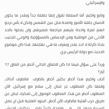
والإسرائيلي
.
وتابع واكيم: أما السلطة نقول إنها جاهلة جداً وبقدر ما يكون
الانسان جاهلا الأمور واضحة متل عين الشمس ولكن لا بأس نرجو
انهم لمرة واحدة عليهم مراجعة ضميرهم، وان يتحلوا بالحد
الأدنى من الوطنية ومن الإحساس بالمسؤولية والوعي لتجنيب
بلدنا كارثة لا احد يقدر ويعرف ما هي نهايتها، هذا كان موضوع
الحديث مع دولة الرئيس بري
.
ورداً على سؤال فيما اذا كان الاتفاق الحالي أخطر من اتفاق 17
أيار؟
أجاب واكيم: هذا أخطر بكثير، أخطر بالظرف فالظرف آنذاك،
وقتها كان المطلوب جر لبنان إلى سلام مع إسرائيل، الآن
المطلوب أخطر من هذا، المطلوب الوصول إلى تفكيك لبنان عن
طريق حرب أهلية فالظرف الآن أخطر، البنود العلنية قبل ان نصل
للسرية منها، التي هي واضحة كثيراً تقضي بتكليف الجيش،