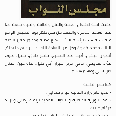
عقدت
لجنة الاشغال العامة والنقل والطاقة والمياه
جلسة لها
عند الساعة العاشرة والنصف من قبل ظهر يوم الخميس الواقع
فيه 4/6/2026 برئاسة النائب سجيع عطية وحضور مقرر اللجنة
النائب محمد خواجة وكل من السادة النواب: إبراهيم منيمنة،
أنطوان حبشي، أديب عبد المسيح، ملحم طوق، جميل عبود،
فؤاد مخزومي، فادي كرم، سيزار أبي خليل، نجاة عون، عدنان
طرابلسي وقاسم هاشم.
كما حضر الجلسة:
- مدير عام وزارة المالية: جورج معراوي
- ممثلا وزارة الداخلية والبلديات:
العميد نزيه قبرصلي والرائد
درغام طربيه.
- رئيسة مجلس كتاب العدل في لبنان: رندا عبود