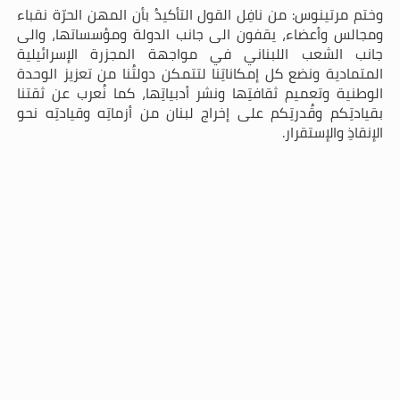
وختم مرتينوس: من نافِل القول التأكيدُ بأن المهن الحرّة نقباء
ومجالس وأعضاء، يقفون الى جانب الدولة ومؤسساتها، والى
جانب الشعب اللبناني في مواجهة المجزرة الإسرائيلية
المتمادية ونضع كل إمكاناتِنا لتتمكن دولتُنا من تعزيز الوحدة
الوطنية وتعميم ثقافتِها ونشر أدبياتِها، كما نُعرب عن ثقتنا
بقيادتِكم وقُدرتِكم على إخراج لبنان من أزماتِه وقيادتِه نحو
الإنقاذِ والإستقرار.