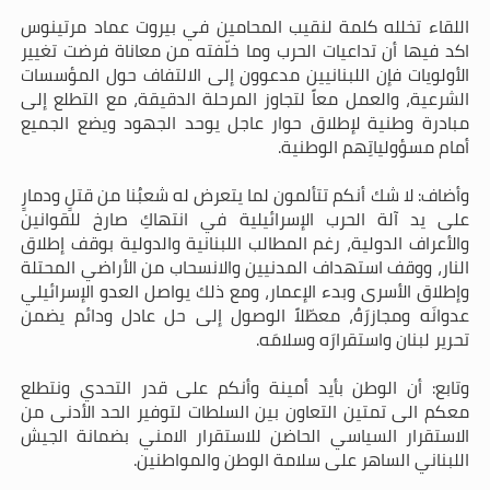
اللقاء تخلله كلمة لنقيب المحامين في بيروت عماد مرتينوس
اكد فيها أن تداعيات الحرب وما خلّفته من معاناة فرضت تغيير
الأولويات فإن اللبنانيين مدعوون إلى الالتفاف حول المؤسسات
الشرعية، والعمل معاً لتجاوز المرحلة الدقيقة، مع التطلع إلى
مبادرة وطنية لإطلاق حوار عاجل يوحد الجهود ويضع الجميع
أمام مسؤولياتِهم الوطنية.
وأضاف: لا شك أنكم تتألمون لما يتعرض له شعبُنا من قتلٍ ودمارٍ
على يد آلة الحرب الإسرائيلية في انتهاكِ صارخ للقوانين
والأعراف الدولية، رغم المطالب اللبنانية والدولية بوقف إطلاق
النار، ووقف استهداف المدنيين والانسحاب من الأراضي المحتلة
وإطلاق الأسرى وبدء الإعمار، ومع ذلك يواصل العدو الإسرائيلي
عدوانَه ومجازرَهُ، معطّلاً الوصول إلى حل عادل ودائم يضمن
تحرير لبنان واستقرارَه وسلامَه.
وتابع: أن الوطن بأيد أمينة وأنكم على قدر التحدي ونتطلع
معكم الى تمتين التعاون بين السلطات لتوفير الحد الأدنى من
الاستقرار السياسي الحاضن للاستقرار الامني بضمانة الجيش
اللبناني الساهر على سلامة الوطن والمواطنين.