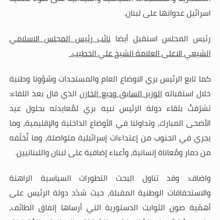
اسرائيل عدوانها على لبنان
.
رئيس المجلس استقبل أيضا
نائب رئيس المجلس الاسلامي
الشيعي الاعلى العلامة الشيخ علي الخطيب
.
كما تابع الرئيس بري الاوضاع العام والمستجدات وشؤونا وطنية
خلال استقباله
الوزير السابق وديع الخازن
الذي قال بعد اللقاء:
تشرّفتُ بلقاء دولة الرئيس نبيه بري لمُعايدته بحلول عيد
الأضحى المبارك، وتداولنا في الأوضاع الداخلية والإقليمية، وما
يجري في الجنوب من إعتداءات إسرائيلية متواصلة، وما تُخلّفه
من دمار ومُعاناة إنسانية، وأعباء إضافية على لبنان واللبنانيين
.
واضاف: وقد تناول البحث التطورات السياسية الراهنة
والاستحقاقات الوطنية المقبلة، حيث شدّد دولة الرئيس على
أهمّية صون الثوابت الدستورية التي أرساها إتفاق الطائف،