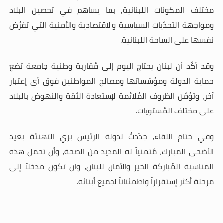
مختلف المكونات اللبنانية, بما يساهم في تحصين البلاد
ومواجهة التحدّيات السياسية والاقتصادية والأمنية التي تفرُض
نفسها على الساحة اللبنانية
.
وقد أكّد أن لبنان يحتاج اليوم إلى مُقاربة وطنية جامعة تضع
حماية الدولة ومؤسّساتها ومصالح المواطنين فوق أي إعتبار
آخر، وتؤمّن الظروف المُلائمة لإستعادة الثقة والنهوض بالبلاد
على مختلف المُستويات
.
وفي ختام اللقاء، جدّدتُ لدولة الرئيس بري التهنئة بعيد
الأضحى المبارك، مُتمنياً له المديد من الصحة، وأن تحمل هذه
المناسبة المُباركة الخير والأمان للبنان، وان تكون مدخلاً إلى
مرحلة أكثر إستقراراً واطمئناناً لجميع أبنائه
.