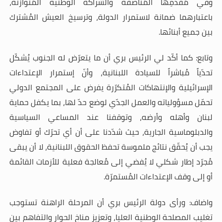
وفي مُقدّمِها المُناصفة والشراكة الوطنية المُتوازنة،
باعتبارهما ضمانة لاستمرار الدولة، وترسيخ العيش المُشترك
بين جميع أبنائها
.
وتابع: كما أكّد لي الرئيس بري أن ما يتعرّض له الجنوب يُشكّل
تحدّياً مُباشراً للسيادة اللبنانية، وأنّ إستمرار الإعتداءات
الإسرائيلية والإنتهاكات المُتكرّرة يفرض على المجتمع الدولي
تحمّل مسؤولياته والعمل الجدّي لوضع حدّ لها، بما يكفل حماية
لبنان وأهله
وأرضه، وتوقفنا عند المساعي السياسية
والدبلوماسية الجارية، حيث شدّدنا على أن أي تحرّك أو تفاوض
يجب أن يُحقّق نتائج ملموسة تحفظ الحقوق اللبنانية، لا أن يبقى
مُجرّد إطار شكلي لا يُفضي إلى مُعالجة فعلية للأزمات القائمة
أو إلى وقف الإعتداءات المُستمرّة
.
واضاف: ورأى دولة الرئيس بري أن المرحلة الراهنة تستوجب
تغليب المصلحة الوطنية العليا، وتعزيز مناخ الحوار والتفاهم بين