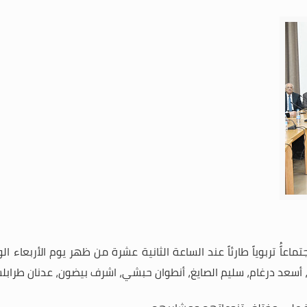
تماعاًُ تربوياً طارئاً
سعد درغام، سليم الصايغ، أنطوان حبشي، اشرف بيضون، عدنان طرابلسي، 