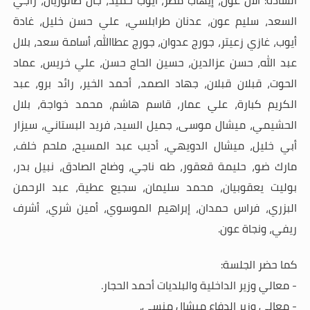
السادة:
آلان عون، إيهاب مطر،
أيوب حميد، جان طالوزيان، راجي
السعد،
سليم عون، عدنان طرابلسي، علي حسن خليل،
غادة
أيوب، غازي زعيتر، جورج عدوان، جورج عطاالله،
أسامة سعد، بلال
عبد الله،
حسن عزالدين، حسين الحاج حسن، علي خريس، عماد
الحوت، قبلان قبلان، جهاد الصمد، أحمد الخير
،
رائد برو، عبد
الكريم كبارة، علي عمار، قاسم هاشم، محمد خواجة، بلال
الحشيمي، ميشال موسى، جميل السيد، فريد البستاني، سيزار
أبي خليل، ميشال الدويهي، أديب عبد المسيح، ملحم خلف،
مارك ضو، حليمة قعقور، طه ناجي، وضاح الصادق، نبيل بدر،
بوليت
يعقوبيان، محمد سليمان، سجيع عطية،
عبد الرحمن
البزري
، فراس حمدان، إبراهيم الموسوي، أمين شري، أشرف
ريفي، ونجاة عون.
كما حضر الجلسة:
- معالي وزير الداخلية والبلديات أحمد الحجار.
- معالي وزير الدفاع ميشال منسى.