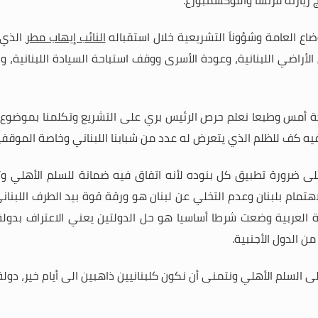
اع العامة وشؤوناَ التشريعية خلال استقباله
النائب إيهاب مطر
الذي 
 الأراضي اللبنانية، وعودة الأسرى ووقف استباحة السيادة اللبناني
ة أمس وطبعا نعلم حرص الرئيس بري على التشريع وتكلمنا بموضوع ال
ه كف للظلم الذي يتعرض له عدد من شبابنا اللبناني وخاصة الموقفي
وعلى ضرورة تطبيق كل بنوده لأنه اتفاق فيه ضمانة للسلم الأهلي و
هتمام بلبنان وعدم التخلي عن لبنان هو ورقة قوة بيد الطرف اللبنان
رة العربية وضعت شرطا أساسيا هو حل الدولتين يعني الاعتراف بدول
ن الدول الأجنبية
.
 السلم الأهلي ونتمنى أن نكون كلبنانيين ذاهبين الى أيام خير، دولة 