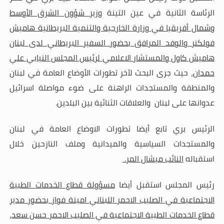
الرئاسة الثانية في عين التينة
وزير شؤون الشرق الأوسط
وشمال أفريقيا في وزارة الخارجية والتنمية البريطانية هاميش
فولكنر والوفد المرافق بحضور السفير البريطاني لدى لبنان
هاميش كاول والمستشار الاعلامي لرئيس المجلس النيابي علي
حمدان
، حيث جرى البحث لآخر تطورات الأوضاع العامة في لبنان
والمنطقة والمستجدات الراهنة على ضوء مواصلة اسرائيل
عدوانها على لبنان والعلاقات الثنائية بين البلدين
.
الرئيس بري تابع أيضا تطورات الاوضاع العامة في لبنان
والمستجدات السياسية والميدانية وملف النازحين خلال
استقباله
النائب ميشال المر
.
رئيس المجلس استقبل أيضا
مسؤولة قطاع الخدمات الطبية
الاجتماعية في الصليب الاحمر اللبناني امينة فواز بحضور مدير
قطاع الخدمات الطبية الاجتماعية في الصليب الاحمر حسن سعد
،