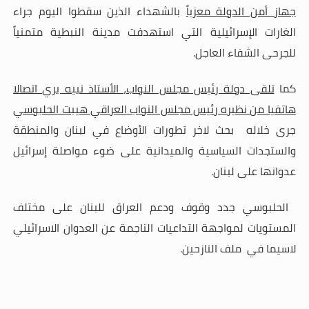
جهاز أمن الدولة معزياً
بالشهداء الذين سقطوا اليوم جراء
الغارات الإسرائيلية التي استهدفت مدينة النبطية متمنياً
للجرحى الشفاء العاجل
.
كما
تلقى دولة رئيس مجلس النواب، الأستاذ نبيه بري اتصالا
هاتفيا من نظيره رئيس مجلس النواب العراقي هيبت الحلبوسي
جرى خلاله بحث لاخر تطورات الأوضاع في لبنان والمنطقة
والستجدات السياسية والميدانية على ضوء مواصلة إسرائيل
عدوانها على لبنان.
الحلبوسي جدد وقوف ودعم العراق للبنان على مختلف
المستويات لمواجهة التداعيات الناجمة عن العدوان الاسرائيلي
لاسيما في ملف النازحين.