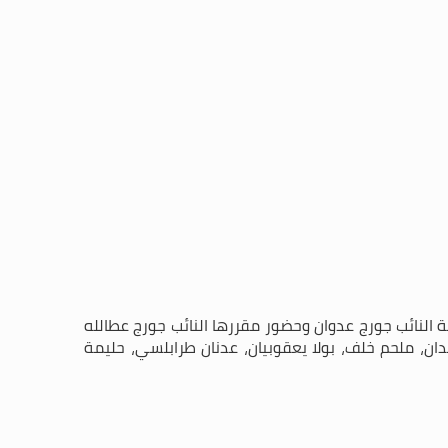
الحادية عشرة من قبل ظهر يوم الثلاثاء تاريخ 11/11/2025، برئاسة رئيس اللجنة النائب جورج عدوان وحضور مقررها النائب جورج عطالله
ان، ملحم خلف، بولا يعقوبيان، عدنان طرابلسي، حليمة