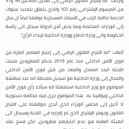
وأردف: "اما إقتراح القانون الرامي إلى تعديل المادتين 56 و57
من المرسوم الإشتراعي رقم 102 والذي يتعلق بتمديد سنوات
الخدمة لكافة الرتب في الأسلاك العسكرية توافقنا ايضاً ان يحال
إلى الوزارات المختصة وبما يخص أمن الدولة سيحال الى رئاسة
الحكومة والى وزارة الدفاع ووزارة الداخلية لإبداء الرأي".
أضاف: "اما اقتراح القانون الرامي إلى إعتبار العناصر الفارة من
قوى الأمن الداخلي منذ عام 2019 بحكم المطرودين فتبنت
اللجنة البند المعدل والمعد من قبل قوى الأمن الداخلي
والمحال إلى وزارة الداخلية مع تسجيل ملاحظة انه عند مناقشة
الموضوع مع وزير الداخلية استمهلنا انه سيأخذ رأي قوى الأمن
الداخلي ويوافينا به
.
هذا الموضوع جرى فيه مخالفة دستورية
اذ أحيل إلى مجلس الوزراء الذي أبدى موافقته على اقتراح
القانون وجوهر الإقتراح الذي تم إقراره في اللجنة وسيحال الى
الهيئة العامة هو عدم اعتبارهم مطرودين، لكن فسخ عقد