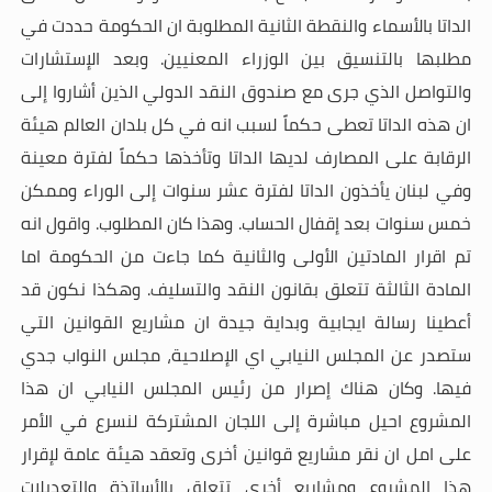
الداتا بالأسماء والنقطة الثانية المطلوبة ان الحكومة حددت في
مطلبها بالتنسيق بين الوزراء المعنيين. وبعد الإستشارات
والتواصل الذي جرى مع صندوق النقد الدولي الذين أشاروا إلى
ان هذه الداتا تعطى حكماً لسبب انه في كل بلدان العالم هيئة
الرقابة على المصارف لديها الداتا وتأخذها حكماً لفترة معينة
وفي لبنان يأخذون الداتا لفترة عشر سنوات إلى الوراء وممكن
خمس سنوات بعد إقفال الحساب. وهذا كان المطلوب. واقول انه
تم اقرار المادتين الأولى والثانية كما جاءت من الحكومة اما
المادة الثالثة تتعلق بقانون النقد والتسليف. وهكذا نكون قد
أعطينا رسالة ايجابية وبداية جيدة ان مشاريع القوانين التي
ستصدر عن المجلس النيابي اي الإصلاحية، مجلس النواب جدي
فيها. وكان هناك إصرار من رئيس المجلس النيابي ان هذا
المشروع احيل مباشرة إلى اللجان المشتركة لنسرع في الأمر
على امل ان نقر مشاريع قوانين أخرى وتعقد هيئة عامة لإقرار
هذا المشروع ومشاريع أخرى تتعلق بالأساتذة والتعديلات