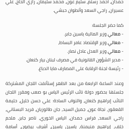
حمدان، أحمد رستم، سليم عون، محمد سليمان، رازي الحاج، علي
عسيران، راجي السعد وأنطوان حبشي.
كما حضر الجلسة:
-
معالي
وزير المالية ياسين جابر.
-
معالي
وزير الإقتصاد عامر البساط،
-
معالي
وزير العدل عادل نصار.
- مدير الشؤون القانونية في مصرف لبنان بيار كنعان.
- رئيسة لجنة الرقابة على المصارف مايا الدباغ.
وعند الساعة الرابعة من بعد الظهر إستأنفت اللجان المشتركة
جلستها بحضور دولة نائب الرئيس الياس بو صعب ومقرر اللجان
النائب إبراهيم كنعان، والنواب السادة: علي حسن خليل، حليمة
القعقور، نجاة عون، جميل السيد، جان طالوزيان، فريد البستاني،
راجي السعد، فراس حمدان، الياس الخوري، ناصر جابر، ملحم
خلف، إبراهيم منيمنة، ياسين ياسين، أشرف بيضون، أسامة