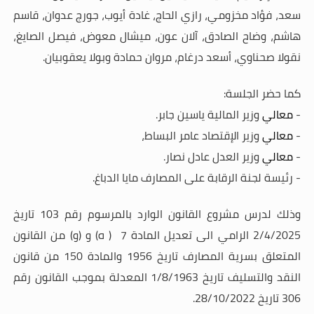
سعد، فؤاد مخزومي، رازي الحاج، غادة أيوب، جورج عدوان، قاسم
هاشم، وضاح الصادق، آلان عون، ميشال معوض، فيصل الصايغ،
نقولا صحناوي، أسعد درغام، مروان حمادة وبولا يعقوبيان.
كما حضر الجلسة:
-
معالي
وزير المالية ياسين جابر.
-
معالي
وزير الإقتصاد عامر البساط،
-
معالي
وزير العدل عادل نصار.
- رئيسة لجنة الرقابة على المصارف مايا الدباغ.
وذلك لدرس مشروع القانون الوارد بالمرسوم رقم 103 تاريخ
2/4/2025 الرامي الى تعديل المادة 7 ( ه) و (و) من القانون
المتعلق بسرية المصارف تاريخ 1956 والمادة 150 من قانون
النقد والتسليف تاريخ 1/8/1963 المعدلة بموجب القانون رقم
306 تاريخ 28/10/2022.