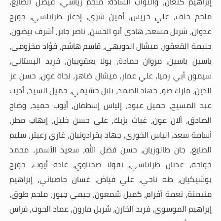
إبراهيم كنعان، والنواب السادة: ملحم رياشي، فيصل الصايغ،
ملحم خلف، علي خريس، أمين شري، إدغار طرابلسي، جورج
عدوان، شربل مسعد، هادي أبو الحسن، ناصر جابر، أشرف بيضون،
حليمة القعقور، ميشال الدويهي، قاسم هاشم، فؤاد مخزومي،
ياسين ياسين، مروان حمادة، بولا يعقوبيان، فريد البستاني،
سيمون أبي رميا، علي عمار، ميشال ضاهر، نجاة عون، حسن عز
الدين، مارك ضو، جهاد الصمد، بلال حشيمي، جميل السيد، أديب
عبد المسيح، جميل عبود، إلياس إسطفان، أيوب حميد، وضاح
الصادق، آلان عون، غياث يزبك، علي حسن خليل، إيهاب مطر،
أسامة سعد، الياس الخوري، جهاد بقرادونيان، غازي زعيتر، سليم
الصايغ، جان طالوزيان، حسن فضل الله، سعيد الأسمر، محمد
خواجة، عدنان طرابلسي، نقولا صحناوي، غادة أيوب، جورج
بوشيكيان، طه ناجي، علي فياض، غسان حاصباني، إبراهيم
منيمنة، نعمة أفرام، كميل شمعون، جيمي جبور، ملحم طوق،
إبراهيم الموسوي، فريد الخازن، شربل مارون، عماد الحوت، فراس