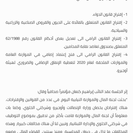
1- إقتراح قانون الدواء.
2- إقتراح القانون المتعلق بالفائدة على الديون والقروض الصناعية والزراعية
والسياحية.
3- إقتراح القانون الرامي الى تعديل بعض أحكام القانون رقم 62/1988
المتعلق بصندوق تعاضد نقابة المحامين.
4- إقتراح القانون الرامي الى فتح إعتماد إضافي في الموازنة العامة
والموازنات الملحقة لعام 2020 لتغطية الإنفاق الإضافي والضروري لهيئة
أوجيرو.
إثر الجلسة عقد النائب إبراهيم كنعان مؤتمراً صحافياً وقال:
"بحثت لجنة المال والموازنة النيابية اليوم، في عدد من القوانين والإقتراحات.
هناك إقتراحان يخصان وزارة الإتصالات وأوجيرو وشركتي الخلوي. وكما بات
معلوماً أن لجنة المال والموازنة قامت بأكثر من تدقيق بموضوع التوظيف
في شركتي الخلوي والإدارة اللبنانية، وتبين لنا أن هناك مخالفات كبيرة، وهذه
المخالفات ما تزال في ديوان المحاسبة، ومنذ سنتين، القضاء المالي وضعه