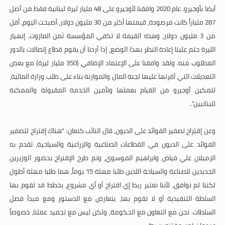
أيضا بأوجيرو. عام 2020 وافقنا لأوجيرو على 48 مليار ليرة لبنانية فقط من أصل
287 ملياراً كانت مرصودة، قيمتها أكثر من 30 مليون دولار، أصبحت اليوم، أقل
من 3 مليون دولار، وهذه القيمة لا تكفي المؤسسة ثمن المازوت. إنهيار
الليرة حتم علينا إعادة النظر بهذا الوضع، إذا أردنا أن يقوم قطاع إتصالات بالدور
المطلوب منه. ولقد وافقنا على الإعتماد الإضافي (350 مليار ليرة) مع بعض
التعديلات التي أقرتها عليها لجنة المال والموازنة بناء على طلب وزارة المالية،
لتمكين أوجيرو من القيام بعملها وتأمين الخدمة المقبولة والممكنة
للبنانيين".
وعن إقتراح تصفير الفوائد على الديون، قال النائب كنعان:
"
هناك إقتراح لتصفير
الفوائد على الديون في القطاعات الصناعية والزراعية والسياحية، تقدم به
الزميلان علي فياض وابراهيم الموسوي، وتم طرح الإقتراح بحضور الوزيرين
الجديدين للصناعة والسياحة اللذين طلبا مهلة 15 يوماً، هما طلبا مهلة أطول
لكننا لم نوافق، لأننا نعتبر ربط إي اقتراح أو أي مشروع، بخطط قد تقوم بها
السلطة التنفيذية أو لا تقوم بها، يتعارض مع الدستور ومع مبدأ فصل
السلطات. نحن مع التعاون مع الحكومة، ولكن ليس مع تجميد عملنا، خصوصاً