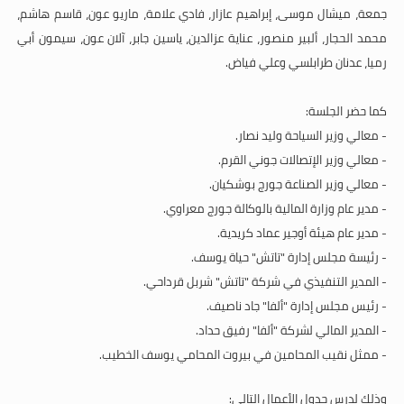
جمعة، ميشال موسى، إبراهيم عازار، فادي علامة، ماريو عون، قاسم هاشم،
محمد الحجار، ألبير منصور، عناية عزالدين، ياسين جابر، آلان عون، سيمون أبي
رميا، عدنان طرابلسي وعلي فياض
.
كما حضر الجلسة:
- معالي وزير السياحة وليد نصار.
- معالي وزير الإتصالات جوني القرم.
- معالي وزير الصناعة جورج بوشكيان.
- مدير عام وزارة المالية بالوكالة جورج معراوي.
- مدير عام هيئة أوجير عماد كريدية.
- رئيسة مجلس إدارة "تاتش" حياة يوسف.
- المدير التنفيذي في شركة "تاتش" شربل قرداحي.
- رئيس مجلس إدارة "ألفا" جاد ناصيف.
- المدير المالي لشركة "ألفا" رفيق حداد.
- ممثل نقيب المحامين في بيروت المحامي يوسف الخطيب.
وذلك لدرس جدول الأعمال التالي: