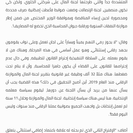
المتشددة جداً والتي طرحتها لجنة المال على شركتي الخلوي. ولكن كي
نكون منصفين، لجنة الإتصالات وضعت ضوابط فأعطت إمكانية صرف محددة
ومحصورة لحين إرساء المناقصة وبموافقة الوزير المختص، من ضمن إطار
موازنة النفقات السنوية ورقابة ديوان المحاسبة الذي تخضع له المصاريف".
وقال: "لا يجوز رمي التهم يميناً ويساراً على لجان تعمل وعلى نواب يقومون
بجهد رقابي إستثنائي، وهو عمل أساسي في هذه المرحلة، وهناك من لا
يقوم بعمله. على السلطة التنفيذية إحترام القانون لتطبيقه، وفي حال عدم
إحترامها للقانون، على القضاء أن يكون جاهزا للمحاسبة، وأن لا ينام تحت
ضغطها. هناك مثلاً 32 ألف وظيفة غير قانونية بتقرير لجنة المال والموازنة
الرقابي منذ العام 2019، أين أصبح التحقيق في ذلك؟ هذه القضية يجب أن
يسأل عنها من يريد أن يسأل اللجنة عن دورها، ليقوم بسياسة معلمه
الإنتخابية. هنا ليس هناك سياسة إنتخابية. لجنة المال والموازنة وخلال 11 سنة
لم تعمل إنتخابات بل واجهت الجميع بصوابية عملنا الرقابي منذ سنوات وليس
اليوم فقط".
أضاف: "الإقتراح الثاني الذي تم بحثه له علاقة باعتماد إضافي استثنائي يتعلق