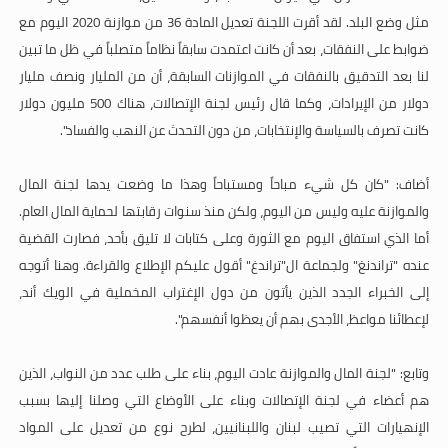
مثل وضع البلد. لقد أقرت اللجنة تعديل المادة 36 من موازنة 2020 اليوم مع
ضوابط على النفقات، بعد أن كانت اعتمدت سابقاً نظاماً متصلباً في ظل ما تبين
لنا بعد التدقيق بالنفقات في الموازنات السابقة، أن من المليار ونصف مليار
دولار من الإيرادات، وكما قال رئيس لجنة الإتصالات، هناك 500 مليون دولار
كانت تصرف بالسياسة والإنتخابات، من دون التحدث عن النهب والفساد".
أضاف: "كان كل شيء مباحاً ومستباحاً وهذا ما وضعت يدها لجنة المال
والموازنة عليه وليس من اليوم، ولكن منذ سنوات رقابتها لحماية المال العام.
أما الذي استفاق اليوم مع الثورة وعلى كتابات لا تليق بأحد، فصارت القضية
عنده "تراندنغ" ولجماعة ال"تراندغ" أقول عليكم الإطلاع والقراءة. وهنا أتوجه
إلى الخبراء الجدد الذين يأتون من دول الإغتراب المخملية في الويك أند،
لإعطائنا مواعظ، الأجدى بهم أن يعظوا أنفسهم".
وتابع: "لجنة المال والموازنة عادت اليوم، بناء على طلب عدد من النواب، الذين
هم أعضاء في لجنة الإتصالات وبناء على الأوضاع التي وصلنا إليها بسبب
الإنهيارات التي تصيب لبنان واللبنانيين، لطرح نوع من تعديل على المواد