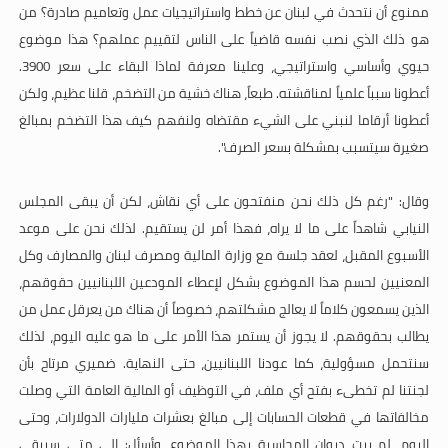
ممنوع أن نتحدث في لبنان عن خطط واستراتيجيات عمل وتعاميم صادرة؟ من
هو ذلك الذي نصب نفسه قاضياً على الناس لتقييم عملهم؟ هذا موضوع
حيوي وأساسي واستراتيجي، وعلينا معرفة لماذا البقاء على سعر 3900.
أعطونا سبباً علمياً لمناقشته. طبعاً، هناك خشية من التضخم، قلنا عظيم، ولكن
أعطونا أرقاما لنبني على الشيء مقتضاه ولنفهم كيف هذا التضخم بمبالغ
صغيرة سيتسبب بمشكلة بسعر الصرف".
وقال: "رغم كل ذلك نحن منفتحون على أي نقاش، لكن أن يبقى المجلس
النيابي شاهداً على ما لا يراه، فهذا أمر لن يستقيم. لذلك نحن على موعد
الأسبوع المقبل، لعقد جلسة مع وزارة المالية ومصرف لبنان والمصارف وكل
المعنيين لحسم هذا الموضوع بشكل لإعطاء المودعين اللبنانيين حقوقهم،
الذين يسمعون كلاماً لا يعالج مشكلتهم، خصوصاً أن هناك من يعرقل عمل من
يطالب بحقوقهم. لا يجوز أن يستمر هذا الأمر على ما هو عليه اليوم، لذلك
سنتحمل مسؤولية، كما عودنا اللبنانيين، حتى النهاية. ضميري مرتاح بأن
لجنتنا لم تخطىء بفتح أي ملف، في التوظيف أو المالية العامة التي وصلت
مخالفاتها في قطعات الحسابات إلى مبالغ بعشرات مليارات الدولارات، وحتى
اليوم، لم يبت ديوان المحاسبة بهذا الموضوع، وأسأل: إلى متى سيبقى