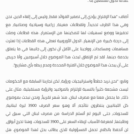
عندما نكون مقتنعين به".
أضاف: "هذا الإقتراح يؤدي إلى تصفير الفوائد فقط، وليس إلى إلغاء الدين. نحن
وفي هذا الظرف تحديداً، ولقطاعات معينة، زراعية وسياحية وصناعية، مع
تحفيزها ووضع تسهيلات لها لتمكينها من الإستمرار. هذه قطاعات وصلت
إلى درجة كبيرة من الإنهيار. الدول الأوروبية تعطي هذه القطاعات إذا تعثرت
مساهمات ومساعدات، وواجبنا على الأقل أن نكون إلى جانبها في ما يتعلق
بخدمة دينها. لقد تم الإتفاق لبحث هذا الموضوع خلال أسبوعين، وأنا حريص
على أن يبحث هذا الموضوع خلال الفترة المحددة وعدم ربطه بأي مشاريع".
وتابع: "نحن نريد خططاً واستراتيجيات ورؤية، لكن تجاربنا السابقة مع الحكومات
ليست مشجعة كثيراً بالنسبة للإلتزام بالمواعيد والرؤية مستقبلية. مثال على
ذلك، ما يحصل معنا مع مصرف لبنان. منذ شهر تقريباً، ونحن نبحث بموضوع،
كل اللبنانيين ينتظرون نتائجه، ألا وهو سعر الصرف 3900 ليرة لبنانية،
للسحوبات، حتى اليوم لم أتسلم الدراسة من مصرف لبنان التي سبق لي
وطلبتها، لمعرفة الأسباب لإبقاء السعر على 3900 للسحوبات. وهنا تخرج أبواق،
لن أتحفظ بالكلام، تحمل المسؤولية للذي يطالب بحل لهذا الموضوع. هل